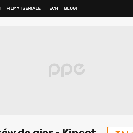
I
FILMY I SERIALE
TECH
BLOGI
ów do gier - Kinect
Filtry