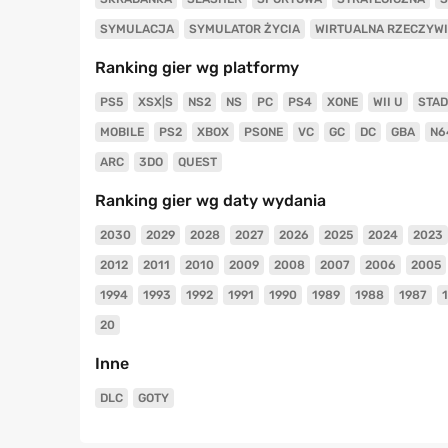
SYMULACJA
SYMULATOR ŻYCIA
WIRTUALNA RZECZYW
Ranking gier wg platformy
PS5
XSX|S
NS2
NS
PC
PS4
XONE
WII U
STAD
MOBILE
PS2
XBOX
PSONE
VC
GC
DC
GBA
N6
ARC
3DO
QUEST
Ranking gier wg daty wydania
2030
2029
2028
2027
2026
2025
2024
2023
2012
2011
2010
2009
2008
2007
2006
2005
1994
1993
1992
1991
1990
1989
1988
1987
20
Inne
DLC
GOTY