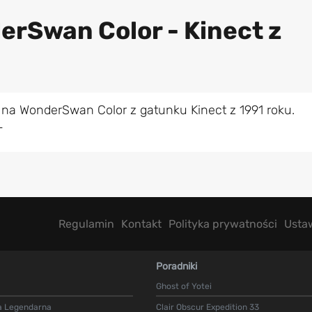
erSwan Color - Kinect z
 na WonderSwan Color z gatunku Kinect z 1991 roku.
L
Regulamin
Kontakt
Polityka prywatności
Usta
Poradniki
Ghost of Yotei
a Legendarna
Clair Obscur Expedition 33