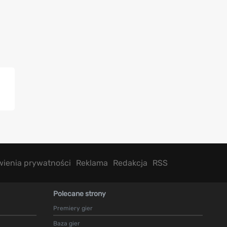
wienia prywatności
Reklama
Redakcja
RSS
Polecane strony
Premiery gier
Baza gier