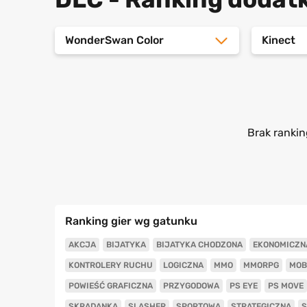
WonderSwan Color
Kinect
Brak rankin
Ranking gier wg gatunku
AKCJA
BIJATYKA
BIJATYKA CHODZONA
EKONOMICZN
KONTROLERY RUCHU
LOGICZNA
MMO
MMORPG
MOB
POWIEŚĆ GRAFICZNA
PRZYGODOWA
PS EYE
PS MOVE
SKRADANKA
SLASHER
SPORTOWA
STRATEGICZNA
S