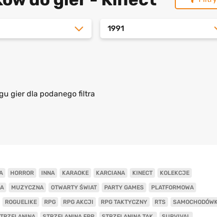
1991
gu gier dla podanego filtra
A
HORROR
INNA
KARAOKE
KARCIANA
KINECT
KOLEKCJE
A
MUZYCZNA
OTWARTY ŚWIAT
PARTY GAMES
PLATFORMOWA
ROGUELIKE
RPG
RPG AKCJI
RPG TAKTYCZNY
RTS
SAMOCHODÓW
TRZELANINA
STRZELANINA FPP
STRZELANINA TAK.
SURVIVAL