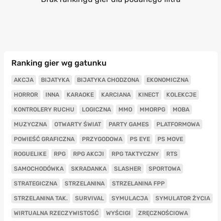
Ranking gier wg gatunku
AKCJA
BIJATYKA
BIJATYKA CHODZONA
EKONOMICZNA
HORROR
INNA
KARAOKE
KARCIANA
KINECT
KOLEKCJE
KONTROLERY RUCHU
LOGICZNA
MMO
MMORPG
MOBA
MUZYCZNA
OTWARTY ŚWIAT
PARTY GAMES
PLATFORMOWA
POWIEŚĆ GRAFICZNA
PRZYGODOWA
PS EYE
PS MOVE
ROGUELIKE
RPG
RPG AKCJI
RPG TAKTYCZNY
RTS
SAMOCHODÓWKA
SKRADANKA
SLASHER
SPORTOWA
STRATEGICZNA
STRZELANINA
STRZELANINA FPP
STRZELANINA TAK.
SURVIVAL
SYMULACJA
SYMULATOR ŻYCIA
WIRTUALNA RZECZYWISTOŚĆ
WYŚCIGI
ZRĘCZNOŚCIOWA