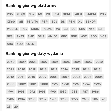
Ranking gier wg platformy
PS5
XSX|S
NS2
NS
PC
PS4
XONE
WII U
STADIA
PS3
X360
WII
PS VITA
PSP
3DS
DS
PSN
XL
ESHOP
MOBILE
PS2
XBOX
PSONE
VC
GC
DC
GBA
N64
SAT
NES
SNES
SMD
SMS
AMIGA
GBC
NGP
WSC
SGG
VCS
ARC
3DO
QUEST
Ranking gier wg daty wydania
2030
2029
2028
2027
2026
2025
2024
2023
2022
2021
2020
2019
2018
2017
2016
2015
2014
2013
2012
2011
2010
2009
2008
2007
2006
2005
2004
2003
2002
2001
2000
1999
1998
1997
1996
1995
1994
1993
1992
1991
1990
1989
1988
1987
1986
1985
1984
1983
1982
1981
1980
1979
1978
205
26
25
20