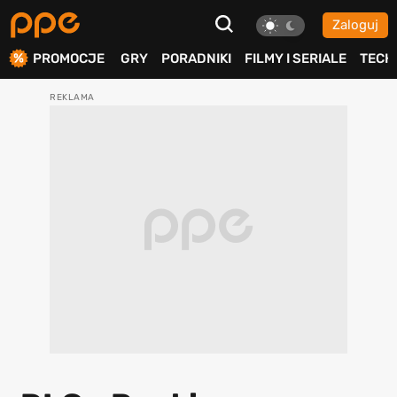
Zaloguj
ierdź
PROMOCJE
GRY
PORADNIKI
FILMY I SERIALE
TECH