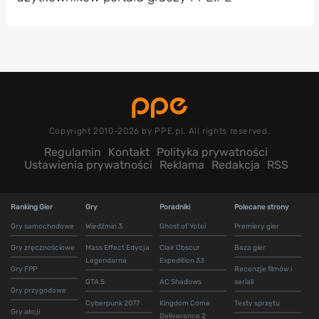
Copyright 2010-2026 by PPE.pl. All rights reserved.
Regulamin
Kontakt
Polityka prywatności
Ustawienia prywatności
Reklama
Redakcja
RSS
Ranking Gier
Gry
Poradniki
Polecane strony
Gry samochodowe
Wiedźmin 3
Ghost of Yotei
Premiery gier
Gry zręcznościowe
Mass Effect Edycja
Clair Obscur
Baza gier
Legendarna
Expedition 33
Gry FPP
Recenzje filmów i
GTA 5
AC Shadows
seriali
Gry przygodowe
Cyberpunk 2077
Kingdom Come
Testy sprzętu
Gry akcji
Deliverance 2