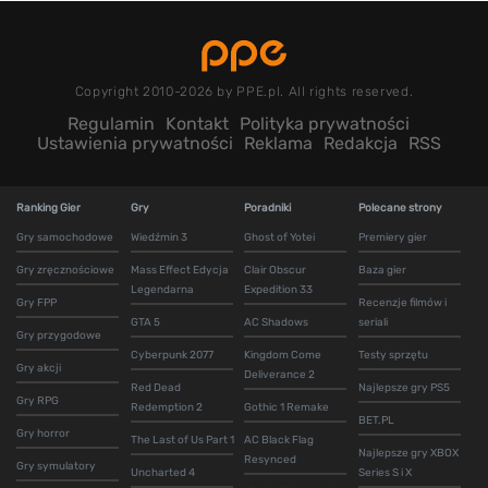
Copyright 2010-2026 by PPE.pl. All rights reserved.
Regulamin
Kontakt
Polityka prywatności
Ustawienia prywatności
Reklama
Redakcja
RSS
Ranking Gier
Gry
Poradniki
Polecane strony
Gry samochodowe
Wiedźmin 3
Ghost of Yotei
Premiery gier
Gry zręcznościowe
Mass Effect Edycja
Clair Obscur
Baza gier
Legendarna
Expedition 33
Gry FPP
Recenzje filmów i
GTA 5
AC Shadows
seriali
Gry przygodowe
Cyberpunk 2077
Kingdom Come
Testy sprzętu
Gry akcji
Deliverance 2
Red Dead
Najlepsze gry PS5
Gry RPG
Redemption 2
Gothic 1 Remake
BET.PL
Gry horror
The Last of Us Part 1
AC Black Flag
Najlepsze gry XBOX
Resynced
Gry symulatory
Uncharted 4
Series S i X