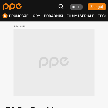
Zaloguj
ierdź
PROMOCJE
GRY
PORADNIKI
FILMY I SERIALE
TECH