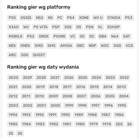
Ranking gier wg platformy
PS5
XSX|S
NS2
NS
PC
PS4
XONE
WII U
STADIA
PS3
X360
WII
PS VITA
PSP
3DS
DS
PSN
XL
ESHOP
MOBILE
PS2
XBOX
PSONE
VC
GC
DC
GBA
N64
SAT
NES
SNES
SMD
SMS
AMIGA
GBC
NGP
WSC
SGG
VCS
ARC
3DO
QUEST
Ranking gier wg daty wydania
2030
2029
2028
2027
2026
2025
2024
2023
2022
2021
2020
2019
2018
2017
2016
2015
2014
2013
2012
2011
2010
2009
2008
2007
2006
2005
2004
2003
2002
2001
2000
1999
1998
1997
1996
1995
1994
1993
1992
1991
1990
1989
1988
1987
1986
1985
1984
1983
1982
1981
1980
1979
1978
205
26
25
20