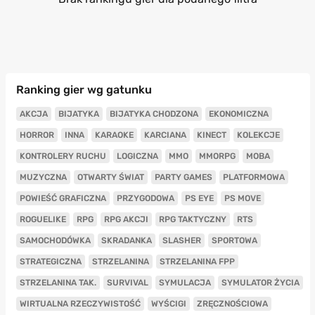
Ranking gier wg gatunku
AKCJA
BIJATYKA
BIJATYKA CHODZONA
EKONOMICZNA
HORROR
INNA
KARAOKE
KARCIANA
KINECT
KOLEKCJE
KONTROLERY RUCHU
LOGICZNA
MMO
MMORPG
MOBA
MUZYCZNA
OTWARTY ŚWIAT
PARTY GAMES
PLATFORMOWA
POWIEŚĆ GRAFICZNA
PRZYGODOWA
PS EYE
PS MOVE
ROGUELIKE
RPG
RPG AKCJI
RPG TAKTYCZNY
RTS
SAMOCHODÓWKA
SKRADANKA
SLASHER
SPORTOWA
STRATEGICZNA
STRZELANINA
STRZELANINA FPP
STRZELANINA TAK.
SURVIVAL
SYMULACJA
SYMULATOR ŻYCIA
WIRTUALNA RZECZYWISTOŚĆ
WYŚCIGI
ZRĘCZNOŚCIOWA