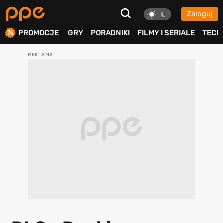
Zaloguj
ierdź
PROMOCJE
GRY
PORADNIKI
FILMY I SERIALE
TECH