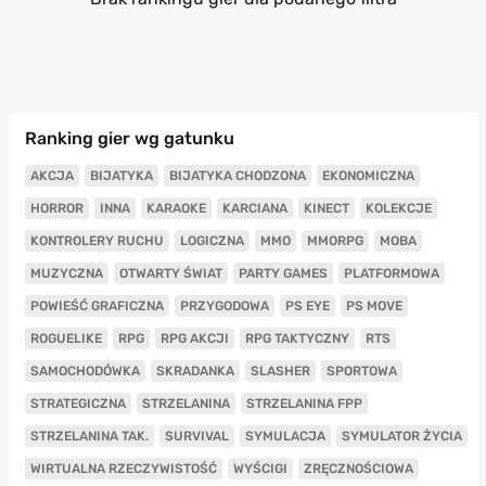
Ranking gier wg gatunku
AKCJA
BIJATYKA
BIJATYKA CHODZONA
EKONOMICZNA
HORROR
INNA
KARAOKE
KARCIANA
KINECT
KOLEKCJE
KONTROLERY RUCHU
LOGICZNA
MMO
MMORPG
MOBA
MUZYCZNA
OTWARTY ŚWIAT
PARTY GAMES
PLATFORMOWA
POWIEŚĆ GRAFICZNA
PRZYGODOWA
PS EYE
PS MOVE
ROGUELIKE
RPG
RPG AKCJI
RPG TAKTYCZNY
RTS
SAMOCHODÓWKA
SKRADANKA
SLASHER
SPORTOWA
STRATEGICZNA
STRZELANINA
STRZELANINA FPP
STRZELANINA TAK.
SURVIVAL
SYMULACJA
SYMULATOR ŻYCIA
WIRTUALNA RZECZYWISTOŚĆ
WYŚCIGI
ZRĘCZNOŚCIOWA