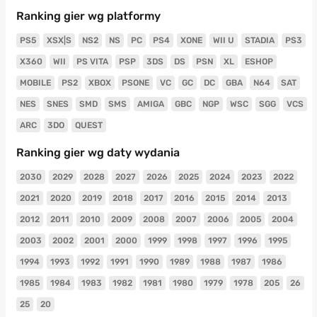
Ranking gier wg platformy
PS5
XSX|S
NS2
NS
PC
PS4
XONE
WII U
STADIA
PS3
X360
WII
PS VITA
PSP
3DS
DS
PSN
XL
ESHOP
MOBILE
PS2
XBOX
PSONE
VC
GC
DC
GBA
N64
SAT
NES
SNES
SMD
SMS
AMIGA
GBC
NGP
WSC
SGG
VCS
ARC
3DO
QUEST
Ranking gier wg daty wydania
2030
2029
2028
2027
2026
2025
2024
2023
2022
2021
2020
2019
2018
2017
2016
2015
2014
2013
2012
2011
2010
2009
2008
2007
2006
2005
2004
2003
2002
2001
2000
1999
1998
1997
1996
1995
1994
1993
1992
1991
1990
1989
1988
1987
1986
1985
1984
1983
1982
1981
1980
1979
1978
205
26
25
20