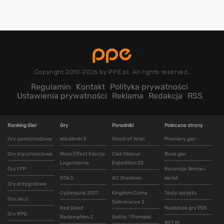
Copyright 2010-2026 by PPE.pl. All rights reserved.
Regulamin
Kontakt
Polityka prywatności
Ustawienia prywatności
Reklama
Redakcja
RSS
Ranking Gier
Gry
Poradniki
Polecane strony
Gry samochodowe
Wiedźmin 3
Ghost of Yotei
Premiery gier
Gry zręcznościowe
Mass Effect Edycja
Clair Obscur
Baza gier
Legendarna
Expedition 33
Gry FPP
Recenzje filmów i
GTA 5
AC Shadows
seriali
Gry przygodowe
Cyberpunk 2077
Kingdom Come
Testy sprzętu
Gry akcji
Deliverance 2
Red Dead
Najlepsze gry PS5
Gry RPG
Redemption 2
Gothic 1 Remake
BET.PL