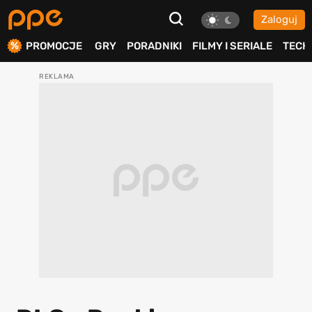
Zaloguj
ierdź
PROMOCJE
GRY
PORADNIKI
FILMY I SERIALE
TECH