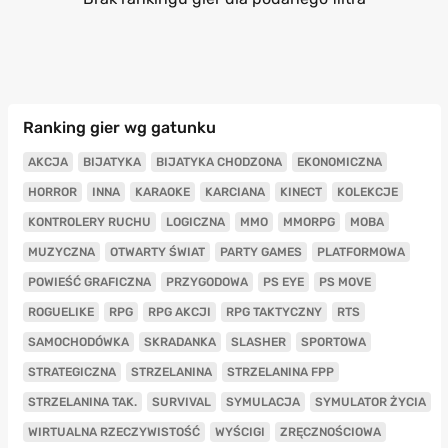
Ranking gier wg gatunku
AKCJA
BIJATYKA
BIJATYKA CHODZONA
EKONOMICZNA
HORROR
INNA
KARAOKE
KARCIANA
KINECT
KOLEKCJE
KONTROLERY RUCHU
LOGICZNA
MMO
MMORPG
MOBA
MUZYCZNA
OTWARTY ŚWIAT
PARTY GAMES
PLATFORMOWA
POWIEŚĆ GRAFICZNA
PRZYGODOWA
PS EYE
PS MOVE
ROGUELIKE
RPG
RPG AKCJI
RPG TAKTYCZNY
RTS
SAMOCHODÓWKA
SKRADANKA
SLASHER
SPORTOWA
STRATEGICZNA
STRZELANINA
STRZELANINA FPP
STRZELANINA TAK.
SURVIVAL
SYMULACJA
SYMULATOR ŻYCIA
WIRTUALNA RZECZYWISTOŚĆ
WYŚCIGI
ZRĘCZNOŚCIOWA