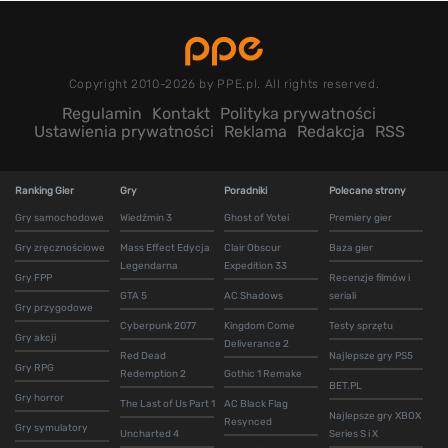
Copyright 2010-2026 by PPE.pl. All rights reserved.
Regulamin
Kontakt
Polityka prywatności
Ustawienia prywatności
Reklama
Redakcja
RSS
Ranking Gier
Gry
Poradniki
Polecane strony
Gry samochodowe
Wiedźmin 3
Ghost of Yotei
Premiery gier
Gry zręcznościowe
Mass Effect Edycja
Clair Obscur
Baza gier
Legendarna
Expedition 33
Gry FPP
Recenzje filmów i
GTA 5
AC Shadows
seriali
Gry przygodowe
Cyberpunk 2077
Kingdom Come
Testy sprzętu
Gry akcji
Deliverance 2
Red Dead
Najlepsze gry PS5
Gry RPG
Redemption 2
Gothic 1 Remake
BET.PL
Gry horror
The Last of Us Part 1
AC Black Flag
Najlepsze gry XBOX
Resynced
Gry symulatory
Uncharted 4
Series S i X