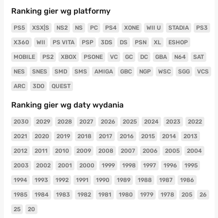
Ranking gier wg platformy
PS5
XSX|S
NS2
NS
PC
PS4
XONE
WII U
STADIA
PS3
X360
WII
PS VITA
PSP
3DS
DS
PSN
XL
ESHOP
MOBILE
PS2
XBOX
PSONE
VC
GC
DC
GBA
N64
SAT
NES
SNES
SMD
SMS
AMIGA
GBC
NGP
WSC
SGG
VCS
ARC
3DO
QUEST
Ranking gier wg daty wydania
2030
2029
2028
2027
2026
2025
2024
2023
2022
2021
2020
2019
2018
2017
2016
2015
2014
2013
2012
2011
2010
2009
2008
2007
2006
2005
2004
2003
2002
2001
2000
1999
1998
1997
1996
1995
1994
1993
1992
1991
1990
1989
1988
1987
1986
1985
1984
1983
1982
1981
1980
1979
1978
205
26
25
20