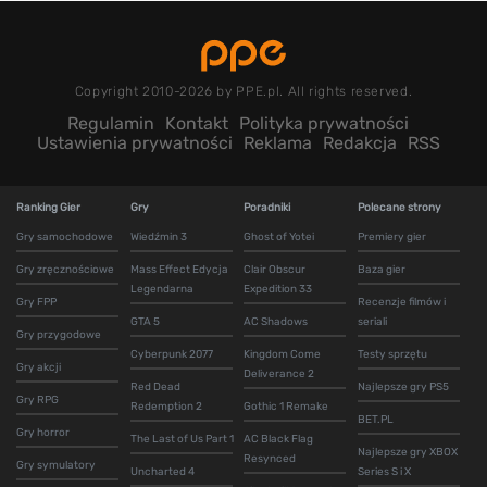
Copyright 2010-2026 by PPE.pl. All rights reserved.
Regulamin
Kontakt
Polityka prywatności
Ustawienia prywatności
Reklama
Redakcja
RSS
Ranking Gier
Gry
Poradniki
Polecane strony
Gry samochodowe
Wiedźmin 3
Ghost of Yotei
Premiery gier
Gry zręcznościowe
Mass Effect Edycja
Clair Obscur
Baza gier
Legendarna
Expedition 33
Gry FPP
Recenzje filmów i
GTA 5
AC Shadows
seriali
Gry przygodowe
Cyberpunk 2077
Kingdom Come
Testy sprzętu
Gry akcji
Deliverance 2
Red Dead
Najlepsze gry PS5
Gry RPG
Redemption 2
Gothic 1 Remake
BET.PL
Gry horror
The Last of Us Part 1
AC Black Flag
Najlepsze gry XBOX
Resynced
Gry symulatory
Uncharted 4
Series S i X