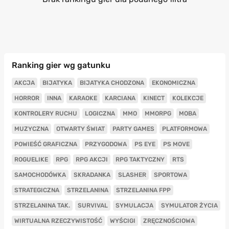
Ranking gier wg gatunku
AKCJA
BIJATYKA
BIJATYKA CHODZONA
EKONOMICZNA
HORROR
INNA
KARAOKE
KARCIANA
KINECT
KOLEKCJE
KONTROLERY RUCHU
LOGICZNA
MMO
MMORPG
MOBA
MUZYCZNA
OTWARTY ŚWIAT
PARTY GAMES
PLATFORMOWA
POWIEŚĆ GRAFICZNA
PRZYGODOWA
PS EYE
PS MOVE
ROGUELIKE
RPG
RPG AKCJI
RPG TAKTYCZNY
RTS
SAMOCHODÓWKA
SKRADANKA
SLASHER
SPORTOWA
STRATEGICZNA
STRZELANINA
STRZELANINA FPP
STRZELANINA TAK.
SURVIVAL
SYMULACJA
SYMULATOR ŻYCIA
WIRTUALNA RZECZYWISTOŚĆ
WYŚCIGI
ZRĘCZNOŚCIOWA