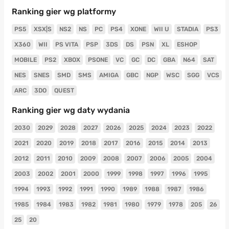
Ranking gier wg platformy
PS5
XSX|S
NS2
NS
PC
PS4
XONE
WII U
STADIA
PS3
X360
WII
PS VITA
PSP
3DS
DS
PSN
XL
ESHOP
MOBILE
PS2
XBOX
PSONE
VC
GC
DC
GBA
N64
SAT
NES
SNES
SMD
SMS
AMIGA
GBC
NGP
WSC
SGG
VCS
ARC
3DO
QUEST
Ranking gier wg daty wydania
2030
2029
2028
2027
2026
2025
2024
2023
2022
2021
2020
2019
2018
2017
2016
2015
2014
2013
2012
2011
2010
2009
2008
2007
2006
2005
2004
2003
2002
2001
2000
1999
1998
1997
1996
1995
1994
1993
1992
1991
1990
1989
1988
1987
1986
1985
1984
1983
1982
1981
1980
1979
1978
205
26
25
20