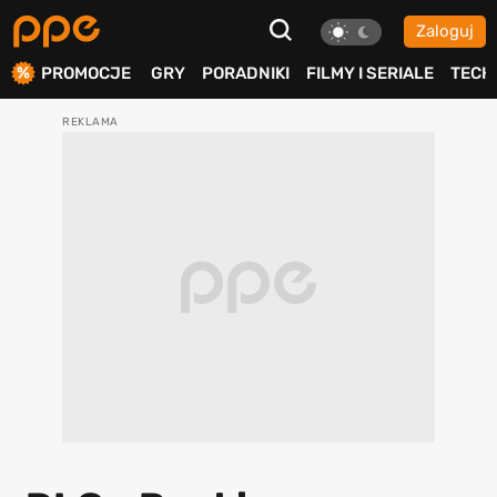
Zaloguj
ierdź
PROMOCJE
GRY
PORADNIKI
FILMY I SERIALE
TECH