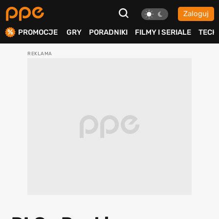
Zaloguj
ierdź
PROMOCJE
GRY
PORADNIKI
FILMY I SERIALE
TECH