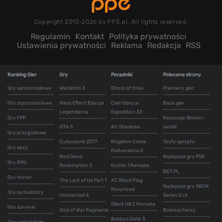
Copyright 2010-2026 by PPE.pl. All rights reserved.
Regulamin
Kontakt
Polityka prywatności
Ustawienia prywatności
Reklama
Redakcja
RSS
Ranking Gier
Gry
Poradniki
Polecane strony
Gry samochodowe
Wiedźmin 3
Ghost of Yotei
Premiery gier
Gry zręcznościowe
Mass Effect Edycja
Clair Obscur
Baza gier
Legendarna
Expedition 33
Gry FPP
Recenzje filmów i
GTA 5
AC Shadows
seriali
Gry przygodowe
Cyberpunk 2077
Kingdom Come
Testy sprzętu
Gry akcji
Deliverance 2
Red Dead
Najlepsze gry PS5
Gry RPG
Redemption 2
Gothic 1 Remake
BET.PL
Gry horror
The Last of Us Part 1
AC Black Flag
Najlepsze gry XBOX
Resynced
Gry symulatory
Uncharted 4
Series S i X
Silent Hill 2 Remake
Gry survival
God of War Ragnarok
Bukmacherzy
Baldurs Gate 3