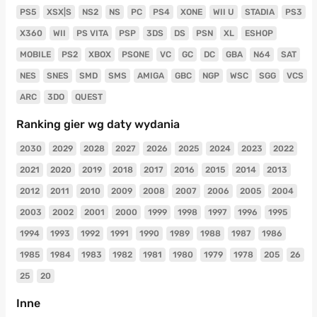
PS5
XSX|S
NS2
NS
PC
PS4
XONE
WII U
STADIA
PS3
X360
WII
PS VITA
PSP
3DS
DS
PSN
XL
ESHOP
MOBILE
PS2
XBOX
PSONE
VC
GC
DC
GBA
N64
SAT
NES
SNES
SMD
SMS
AMIGA
GBC
NGP
WSC
SGG
VCS
ARC
3DO
QUEST
Ranking gier wg daty wydania
2030
2029
2028
2027
2026
2025
2024
2023
2022
2021
2020
2019
2018
2017
2016
2015
2014
2013
2012
2011
2010
2009
2008
2007
2006
2005
2004
2003
2002
2001
2000
1999
1998
1997
1996
1995
1994
1993
1992
1991
1990
1989
1988
1987
1986
1985
1984
1983
1982
1981
1980
1979
1978
205
26
25
20
Inne