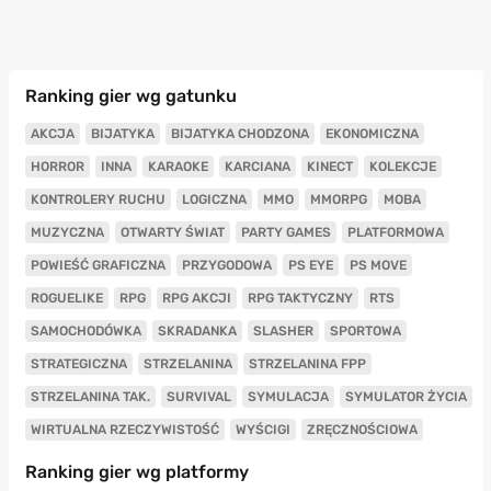
Ranking gier wg gatunku
AKCJA
BIJATYKA
BIJATYKA CHODZONA
EKONOMICZNA
HORROR
INNA
KARAOKE
KARCIANA
KINECT
KOLEKCJE
KONTROLERY RUCHU
LOGICZNA
MMO
MMORPG
MOBA
MUZYCZNA
OTWARTY ŚWIAT
PARTY GAMES
PLATFORMOWA
POWIEŚĆ GRAFICZNA
PRZYGODOWA
PS EYE
PS MOVE
ROGUELIKE
RPG
RPG AKCJI
RPG TAKTYCZNY
RTS
SAMOCHODÓWKA
SKRADANKA
SLASHER
SPORTOWA
STRATEGICZNA
STRZELANINA
STRZELANINA FPP
STRZELANINA TAK.
SURVIVAL
SYMULACJA
SYMULATOR ŻYCIA
WIRTUALNA RZECZYWISTOŚĆ
WYŚCIGI
ZRĘCZNOŚCIOWA
Ranking gier wg platformy