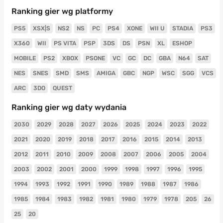
Ranking gier wg platformy
PS5
XSX|S
NS2
NS
PC
PS4
XONE
WII U
STADIA
PS3
X360
WII
PS VITA
PSP
3DS
DS
PSN
XL
ESHOP
MOBILE
PS2
XBOX
PSONE
VC
GC
DC
GBA
N64
SAT
NES
SNES
SMD
SMS
AMIGA
GBC
NGP
WSC
SGG
VCS
ARC
3DO
QUEST
Ranking gier wg daty wydania
2030
2029
2028
2027
2026
2025
2024
2023
2022
2021
2020
2019
2018
2017
2016
2015
2014
2013
2012
2011
2010
2009
2008
2007
2006
2005
2004
2003
2002
2001
2000
1999
1998
1997
1996
1995
1994
1993
1992
1991
1990
1989
1988
1987
1986
1985
1984
1983
1982
1981
1980
1979
1978
205
26
25
20