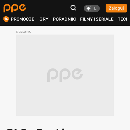
Zaloguj
ierdź
PROMOCJE
GRY
PORADNIKI
FILMY I SERIALE
TECH