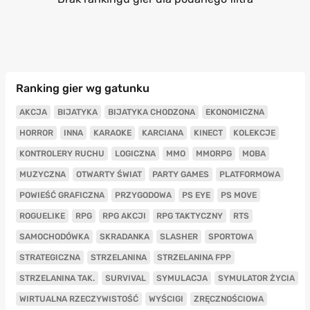
Ranking gier wg gatunku
AKCJA
BIJATYKA
BIJATYKA CHODZONA
EKONOMICZNA
HORROR
INNA
KARAOKE
KARCIANA
KINECT
KOLEKCJE
KONTROLERY RUCHU
LOGICZNA
MMO
MMORPG
MOBA
MUZYCZNA
OTWARTY ŚWIAT
PARTY GAMES
PLATFORMOWA
POWIEŚĆ GRAFICZNA
PRZYGODOWA
PS EYE
PS MOVE
ROGUELIKE
RPG
RPG AKCJI
RPG TAKTYCZNY
RTS
SAMOCHODÓWKA
SKRADANKA
SLASHER
SPORTOWA
STRATEGICZNA
STRZELANINA
STRZELANINA FPP
STRZELANINA TAK.
SURVIVAL
SYMULACJA
SYMULATOR ŻYCIA
WIRTUALNA RZECZYWISTOŚĆ
WYŚCIGI
ZRĘCZNOŚCIOWA