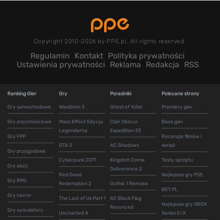
Copyright 2010-2026 by PPE.pl. All rights reserved.
Regulamin
Kontakt
Polityka prywatności
Ustawienia prywatności
Reklama
Redakcja
RSS
Ranking Gier
Gry
Poradniki
Polecane strony
Gry samochodowe
Wiedźmin 3
Ghost of Yotei
Premiery gier
Gry zręcznościowe
Mass Effect Edycja
Clair Obscur
Baza gier
Legendarna
Expedition 33
Gry FPP
Recenzje filmów i
GTA 5
AC Shadows
seriali
Gry przygodowe
Cyberpunk 2077
Kingdom Come
Testy sprzętu
Gry akcji
Deliverance 2
Red Dead
Najlepsze gry PS5
Gry RPG
Redemption 2
Gothic 1 Remake
BET.PL
Gry horror
The Last of Us Part 1
AC Black Flag
Najlepsze gry XBOX
Resynced
Gry symulatory
Uncharted 4
Series S i X