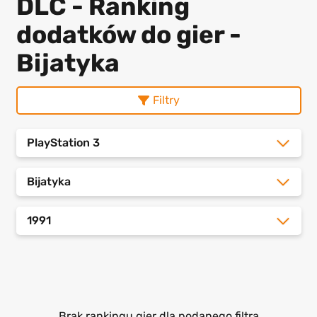
DLC - Ranking
dodatków do gier -
Bijatyka
Filtry
PlayStation 3
Bijatyka
1991
Brak rankingu gier dla podanego filtra