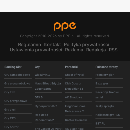
Copyright 2010-2026 by PPE.pl. All rights reserved.
Regulamin
Kontakt
Polityka prywatności
Ustawienia prywatności
Reklama
Redakcja
RSS
Ranking Gier
Gry
Poradniki
Polecane strony
Gry samochodowe
Wiedźmin 3
Ghost of Yotei
Premiery gier
Gry zręcznościowe
Mass Effect Edycja
Clair Obscur
Baza gier
Legendarna
Expedition 33
Gry FPP
Recenzje filmów i
GTA 5
AC Shadows
seriali
Gry przygodowe
Cyberpunk 2077
Kingdom Come
Testy sprzętu
Gry akcji
Deliverance 2
Red Dead
Najlepsze gry PS5
Gry RPG
Redemption 2
Gothic 1 Remake
BET.PL
Gry horror
The Last of Us Part 1
AC Black Flag