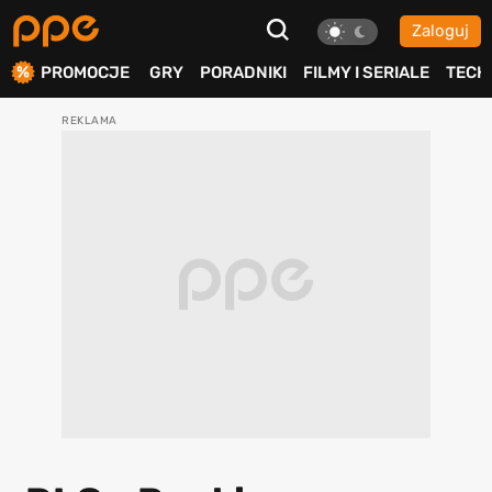
Zaloguj
ierdź
PROMOCJE
GRY
PORADNIKI
FILMY I SERIALE
TECH