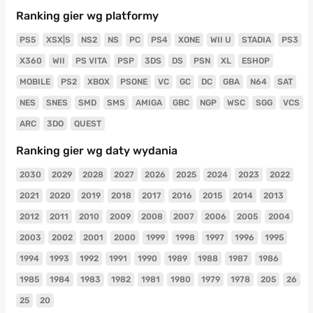
Ranking gier wg platformy
PS5
XSX|S
NS2
NS
PC
PS4
XONE
WII U
STADIA
PS3
X360
WII
PS VITA
PSP
3DS
DS
PSN
XL
ESHOP
MOBILE
PS2
XBOX
PSONE
VC
GC
DC
GBA
N64
SAT
NES
SNES
SMD
SMS
AMIGA
GBC
NGP
WSC
SGG
VCS
ARC
3DO
QUEST
Ranking gier wg daty wydania
2030
2029
2028
2027
2026
2025
2024
2023
2022
2021
2020
2019
2018
2017
2016
2015
2014
2013
2012
2011
2010
2009
2008
2007
2006
2005
2004
2003
2002
2001
2000
1999
1998
1997
1996
1995
1994
1993
1992
1991
1990
1989
1988
1987
1986
1985
1984
1983
1982
1981
1980
1979
1978
205
26
25
20