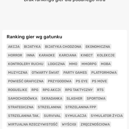
Ranking gier wg gatunku
AKCJA
BIJATYKA
BIJATYKA CHODZONA
EKONOMICZNA
HORROR
INNA
KARAOKE
KARCIANA
KINECT
KOLEKCJE
KONTROLERY RUCHU
LOGICZNA
MMO
MMORPG
MOBA
MUZYCZNA
OTWARTY ŚWIAT
PARTY GAMES
PLATFORMOWA
POWIEŚĆ GRAFICZNA
PRZYGODOWA
PS EYE
PS MOVE
ROGUELIKE
RPG
RPG AKCJI
RPG TAKTYCZNY
RTS
SAMOCHODÓWKA
SKRADANKA
SLASHER
SPORTOWA
STRATEGICZNA
STRZELANINA
STRZELANINA FPP
STRZELANINA TAK.
SURVIVAL
SYMULACJA
SYMULATOR ŻYCIA
WIRTUALNA RZECZYWISTOŚĆ
WYŚCIGI
ZRĘCZNOŚCIOWA