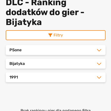
DLC - Ranking
dodatków do gier -
Bijatyka
Filtry
PSone
Bijatyka
1991
Brak rankingu gier dla podanego filtra