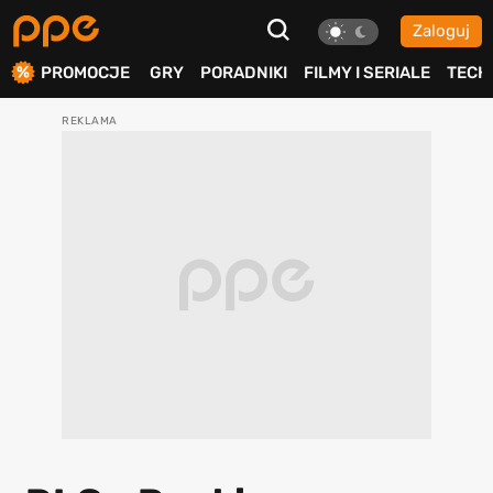
Zaloguj
ierdź
PROMOCJE
GRY
PORADNIKI
FILMY I SERIALE
TECH