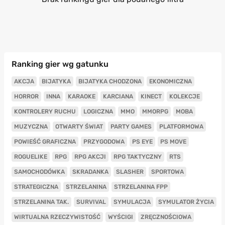
Ranking gier wg gatunku
AKCJA
BIJATYKA
BIJATYKA CHODZONA
EKONOMICZNA
HORROR
INNA
KARAOKE
KARCIANA
KINECT
KOLEKCJE
KONTROLERY RUCHU
LOGICZNA
MMO
MMORPG
MOBA
MUZYCZNA
OTWARTY ŚWIAT
PARTY GAMES
PLATFORMOWA
POWIEŚĆ GRAFICZNA
PRZYGODOWA
PS EYE
PS MOVE
ROGUELIKE
RPG
RPG AKCJI
RPG TAKTYCZNY
RTS
SAMOCHODÓWKA
SKRADANKA
SLASHER
SPORTOWA
STRATEGICZNA
STRZELANINA
STRZELANINA FPP
STRZELANINA TAK.
SURVIVAL
SYMULACJA
SYMULATOR ŻYCIA
WIRTUALNA RZECZYWISTOŚĆ
WYŚCIGI
ZRĘCZNOŚCIOWA