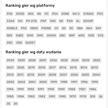
Ranking gier wg platformy
PS5
XSX|S
NS2
NS
PC
PS4
XONE
WII U
STADIA
PS3
X360
WII
PS VITA
PSP
3DS
DS
PSN
XL
ESHOP
MOBILE
PS2
XBOX
PSONE
VC
GC
DC
GBA
N64
SAT
NES
SNES
SMD
SMS
AMIGA
GBC
NGP
WSC
SGG
VCS
ARC
3DO
QUEST
Ranking gier wg daty wydania
2030
2029
2028
2027
2026
2025
2024
2023
2022
2021
2020
2019
2018
2017
2016
2015
2014
2013
2012
2011
2010
2009
2008
2007
2006
2005
2004
2003
2002
2001
2000
1999
1998
1997
1996
1995
1994
1993
1992
1991
1990
1989
1988
1987
1986
1985
1984
1983
1982
1981
1980
1979
1978
205
26
25
20