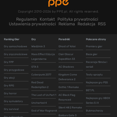
Copyright 2010-2026 by PPE.pl. All rights reserved.
Regulamin
Kontakt
Polityka prywatności
Ustawienia prywatności
Reklama
Redakcja
RSS
Ranking Gier
Gry
Poradniki
Polecane strony
Gry samochodowe
Wiedźmin 3
Ghost of Yotei
Premiery gier
Gry zręcznościowe
Mass Effect Edycja
Clair Obscur
Baza gier
Legendarna
Expedition 33
Gry FPP
Recenzje filmów i
GTA 5
AC Shadows
seriali
Gry przygodowe
Cyberpunk 2077
Kingdom Come
Testy sprzętu
Gry akcji
Deliverance 2
Red Dead
Najlepsze gry PS5
Gry RPG
Redemption 2
Gothic 1 Remake
BET.PL
Gry horror
The Last of Us Part 1
AC Black Flag
Najlepsze gry XBOX
Resynced
Gry symulatory
Uncharted 4
Series S i X
Silent Hill 2 Remake
Gry survival
God of War Ragnarok
Bukmacherzy
Baldurs Gate 3