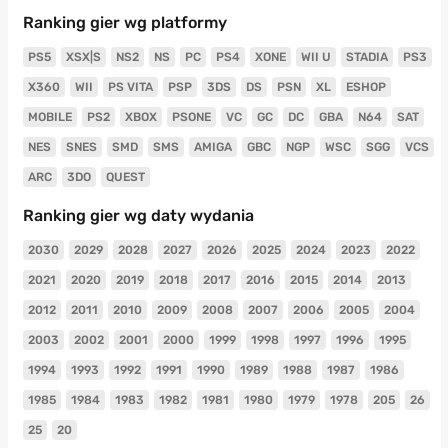
Ranking gier wg platformy
PS5
XSX|S
NS2
NS
PC
PS4
XONE
WII U
STADIA
PS3
X360
WII
PS VITA
PSP
3DS
DS
PSN
XL
ESHOP
MOBILE
PS2
XBOX
PSONE
VC
GC
DC
GBA
N64
SAT
NES
SNES
SMD
SMS
AMIGA
GBC
NGP
WSC
SGG
VCS
ARC
3DO
QUEST
Ranking gier wg daty wydania
2030
2029
2028
2027
2026
2025
2024
2023
2022
2021
2020
2019
2018
2017
2016
2015
2014
2013
2012
2011
2010
2009
2008
2007
2006
2005
2004
2003
2002
2001
2000
1999
1998
1997
1996
1995
1994
1993
1992
1991
1990
1989
1988
1987
1986
1985
1984
1983
1982
1981
1980
1979
1978
205
26
25
20