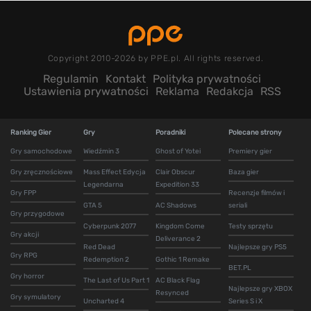
Copyright 2010-2026 by PPE.pl. All rights reserved.
Regulamin
Kontakt
Polityka prywatności
Ustawienia prywatności
Reklama
Redakcja
RSS
Ranking Gier
Gry
Poradniki
Polecane strony
Gry samochodowe
Wiedźmin 3
Ghost of Yotei
Premiery gier
Gry zręcznościowe
Mass Effect Edycja
Clair Obscur
Baza gier
Legendarna
Expedition 33
Gry FPP
Recenzje filmów i
GTA 5
AC Shadows
seriali
Gry przygodowe
Cyberpunk 2077
Kingdom Come
Testy sprzętu
Gry akcji
Deliverance 2
Red Dead
Najlepsze gry PS5
Gry RPG
Redemption 2
Gothic 1 Remake
BET.PL
Gry horror
The Last of Us Part 1
AC Black Flag
Najlepsze gry XBOX
Resynced
Gry symulatory
Uncharted 4
Series S i X