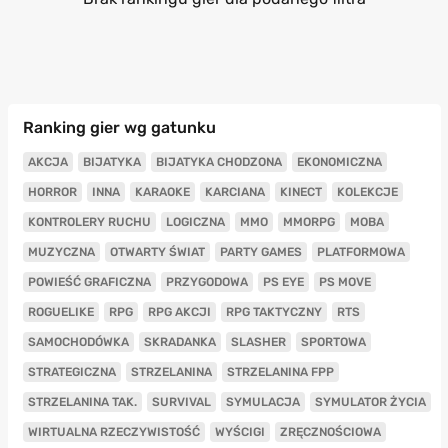
Ranking gier wg gatunku
AKCJA
BIJATYKA
BIJATYKA CHODZONA
EKONOMICZNA
HORROR
INNA
KARAOKE
KARCIANA
KINECT
KOLEKCJE
KONTROLERY RUCHU
LOGICZNA
MMO
MMORPG
MOBA
MUZYCZNA
OTWARTY ŚWIAT
PARTY GAMES
PLATFORMOWA
POWIEŚĆ GRAFICZNA
PRZYGODOWA
PS EYE
PS MOVE
ROGUELIKE
RPG
RPG AKCJI
RPG TAKTYCZNY
RTS
SAMOCHODÓWKA
SKRADANKA
SLASHER
SPORTOWA
STRATEGICZNA
STRZELANINA
STRZELANINA FPP
STRZELANINA TAK.
SURVIVAL
SYMULACJA
SYMULATOR ŻYCIA
WIRTUALNA RZECZYWISTOŚĆ
WYŚCIGI
ZRĘCZNOŚCIOWA