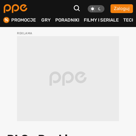
Zaloguj
ierdź
PROMOCJE
GRY
PORADNIKI
FILMY I SERIALE
TECH