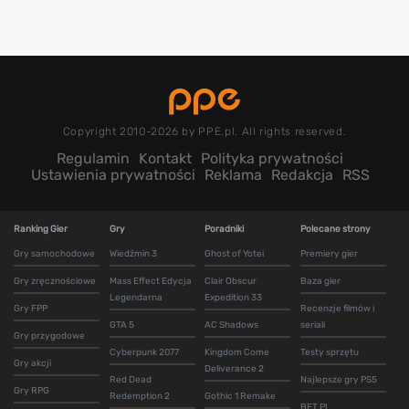
Copyright 2010-2026 by PPE.pl. All rights reserved.
Regulamin
Kontakt
Polityka prywatności
Ustawienia prywatności
Reklama
Redakcja
RSS
Ranking Gier
Gry
Poradniki
Polecane strony
Gry samochodowe
Wiedźmin 3
Ghost of Yotei
Premiery gier
Gry zręcznościowe
Mass Effect Edycja
Clair Obscur
Baza gier
Legendarna
Expedition 33
Gry FPP
Recenzje filmów i
GTA 5
AC Shadows
seriali
Gry przygodowe
Cyberpunk 2077
Kingdom Come
Testy sprzętu
Gry akcji
Deliverance 2
Red Dead
Najlepsze gry PS5
Gry RPG
Redemption 2
Gothic 1 Remake
BET.PL