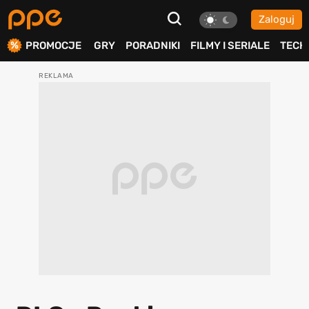
Zaloguj
ierdź
PROMOCJE
GRY
PORADNIKI
FILMY I SERIALE
TECH