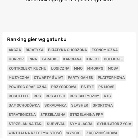
Ranking gier wg gatunku
AKCJA
BIJATYKA
BIJATYKA CHODZONA
EKONOMICZNA
HORROR
INNA
KARAOKE
KARCIANA
KINECT
KOLEKCJE
KONTROLERY RUCHU
LOGICZNA
MMO
MMORPG
MOBA
MUZYCZNA
OTWARTY ŚWIAT
PARTY GAMES
PLATFORMOWA
POWIEŚĆ GRAFICZNA
PRZYGODOWA
PS EYE
PS MOVE
ROGUELIKE
RPG
RPG AKCJI
RPG TAKTYCZNY
RTS
SAMOCHODÓWKA
SKRADANKA
SLASHER
SPORTOWA
STRATEGICZNA
STRZELANINA
STRZELANINA FPP
STRZELANINA TAK.
SURVIVAL
SYMULACJA
SYMULATOR ŻYCIA
WIRTUALNA RZECZYWISTOŚĆ
WYŚCIGI
ZRĘCZNOŚCIOWA