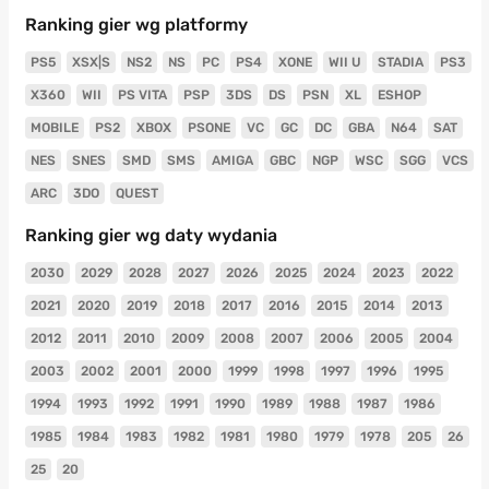
Ranking gier wg platformy
PS5
XSX|S
NS2
NS
PC
PS4
XONE
WII U
STADIA
PS3
X360
WII
PS VITA
PSP
3DS
DS
PSN
XL
ESHOP
MOBILE
PS2
XBOX
PSONE
VC
GC
DC
GBA
N64
SAT
NES
SNES
SMD
SMS
AMIGA
GBC
NGP
WSC
SGG
VCS
ARC
3DO
QUEST
Ranking gier wg daty wydania
2030
2029
2028
2027
2026
2025
2024
2023
2022
2021
2020
2019
2018
2017
2016
2015
2014
2013
2012
2011
2010
2009
2008
2007
2006
2005
2004
2003
2002
2001
2000
1999
1998
1997
1996
1995
1994
1993
1992
1991
1990
1989
1988
1987
1986
1985
1984
1983
1982
1981
1980
1979
1978
205
26
25
20