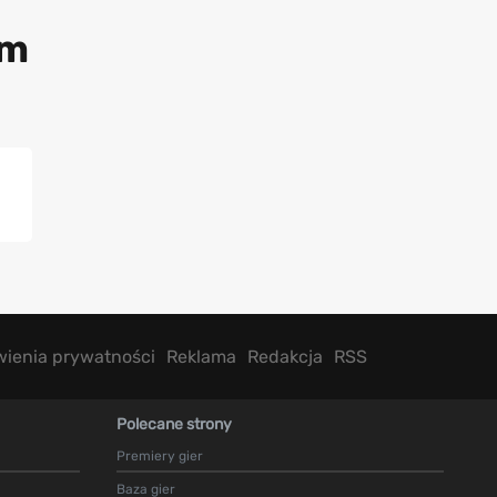
em
wienia prywatności
Reklama
Redakcja
RSS
Polecane strony
Premiery gier
Baza gier