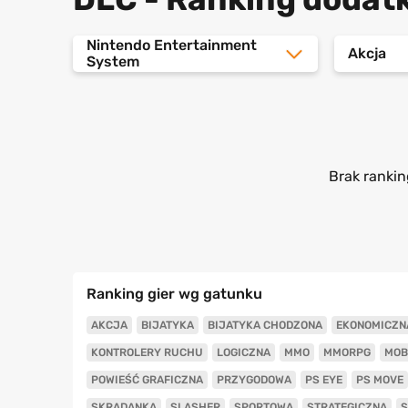
Nintendo Entertainment
Akcja
System
Brak rankin
Ranking gier wg gatunku
AKCJA
BIJATYKA
BIJATYKA CHODZONA
EKONOMICZN
KONTROLERY RUCHU
LOGICZNA
MMO
MMORPG
MOB
POWIEŚĆ GRAFICZNA
PRZYGODOWA
PS EYE
PS MOVE
SKRADANKA
SLASHER
SPORTOWA
STRATEGICZNA
S