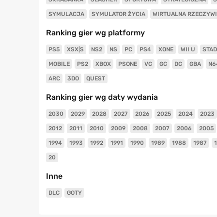
SYMULACJA
SYMULATOR ŻYCIA
WIRTUALNA RZECZYW
Ranking gier wg platformy
PS5
XSX|S
NS2
NS
PC
PS4
XONE
WII U
STAD
MOBILE
PS2
XBOX
PSONE
VC
GC
DC
GBA
N6
ARC
3DO
QUEST
Ranking gier wg daty wydania
2030
2029
2028
2027
2026
2025
2024
2023
2012
2011
2010
2009
2008
2007
2006
2005
1994
1993
1992
1991
1990
1989
1988
1987
20
Inne
DLC
GOTY