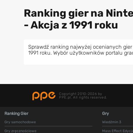
Ranking gier na Nin
- Akcja z 1991 roku
Sprawdź ranking najwyżej ocenianych gier
1991 roku. Wybór użytkowników portalu gr
Copyright 2010-2026 by
PPE.pl. All rights reserved.
Ranking Gier
Gry
Gry samochodowe
Wiedźmin 3
Gry zręcznościowe
Mass Effect Edycj