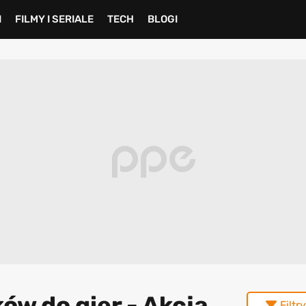
I
FILMY I SERIALE
TECH
BLOGI
ów do gier - Akcja
Filtry