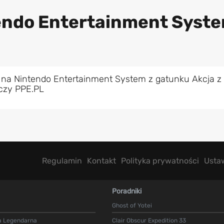
tendo Entertainment Syst
 na Nintendo Entertainment System z gatunku Akcja z
aczy PPE.PL
Regulamin
Kontakt
Polityka prywatności
Usta
Poradniki
Ghost of Yotei
a Legendarna
Clair Obscur Expedition 33