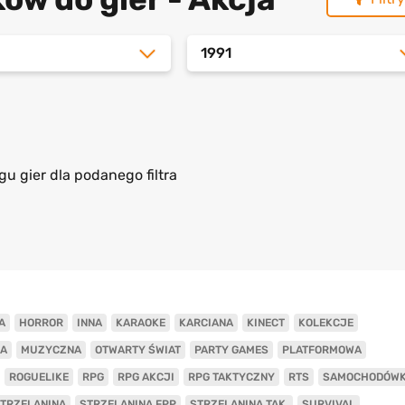
1991
gu gier dla podanego filtra
A
HORROR
INNA
KARAOKE
KARCIANA
KINECT
KOLEKCJE
A
MUZYCZNA
OTWARTY ŚWIAT
PARTY GAMES
PLATFORMOWA
ROGUELIKE
RPG
RPG AKCJI
RPG TAKTYCZNY
RTS
SAMOCHODÓW
TRZELANINA
STRZELANINA FPP
STRZELANINA TAK.
SURVIVAL