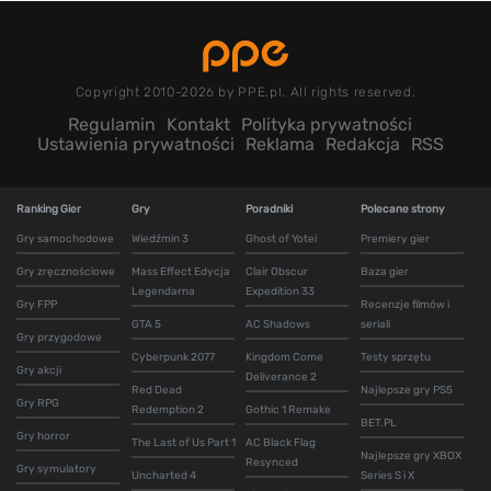
Copyright 2010-2026 by PPE.pl. All rights reserved.
Regulamin
Kontakt
Polityka prywatności
Ustawienia prywatności
Reklama
Redakcja
RSS
Ranking Gier
Gry
Poradniki
Polecane strony
Gry samochodowe
Wiedźmin 3
Ghost of Yotei
Premiery gier
Gry zręcznościowe
Mass Effect Edycja
Clair Obscur
Baza gier
Legendarna
Expedition 33
Gry FPP
Recenzje filmów i
GTA 5
AC Shadows
seriali
Gry przygodowe
Cyberpunk 2077
Kingdom Come
Testy sprzętu
Gry akcji
Deliverance 2
Red Dead
Najlepsze gry PS5
Gry RPG
Redemption 2
Gothic 1 Remake
BET.PL
Gry horror
The Last of Us Part 1
AC Black Flag
Najlepsze gry XBOX
Resynced
Gry symulatory
Uncharted 4
Series S i X