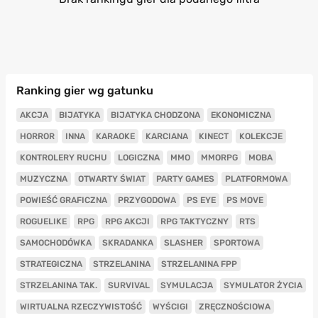
Ranking gier wg gatunku
AKCJA
BIJATYKA
BIJATYKA CHODZONA
EKONOMICZNA
HORROR
INNA
KARAOKE
KARCIANA
KINECT
KOLEKCJE
KONTROLERY RUCHU
LOGICZNA
MMO
MMORPG
MOBA
MUZYCZNA
OTWARTY ŚWIAT
PARTY GAMES
PLATFORMOWA
POWIEŚĆ GRAFICZNA
PRZYGODOWA
PS EYE
PS MOVE
ROGUELIKE
RPG
RPG AKCJI
RPG TAKTYCZNY
RTS
SAMOCHODÓWKA
SKRADANKA
SLASHER
SPORTOWA
STRATEGICZNA
STRZELANINA
STRZELANINA FPP
STRZELANINA TAK.
SURVIVAL
SYMULACJA
SYMULATOR ŻYCIA
WIRTUALNA RZECZYWISTOŚĆ
WYŚCIGI
ZRĘCZNOŚCIOWA