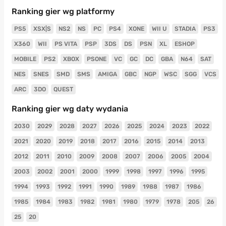
Ranking gier wg platformy
PS5
XSX|S
NS2
NS
PC
PS4
XONE
WII U
STADIA
PS3
X360
WII
PS VITA
PSP
3DS
DS
PSN
XL
ESHOP
MOBILE
PS2
XBOX
PSONE
VC
GC
DC
GBA
N64
SAT
NES
SNES
SMD
SMS
AMIGA
GBC
NGP
WSC
SGG
VCS
ARC
3DO
QUEST
Ranking gier wg daty wydania
2030
2029
2028
2027
2026
2025
2024
2023
2022
2021
2020
2019
2018
2017
2016
2015
2014
2013
2012
2011
2010
2009
2008
2007
2006
2005
2004
2003
2002
2001
2000
1999
1998
1997
1996
1995
1994
1993
1992
1991
1990
1989
1988
1987
1986
1985
1984
1983
1982
1981
1980
1979
1978
205
26
25
20