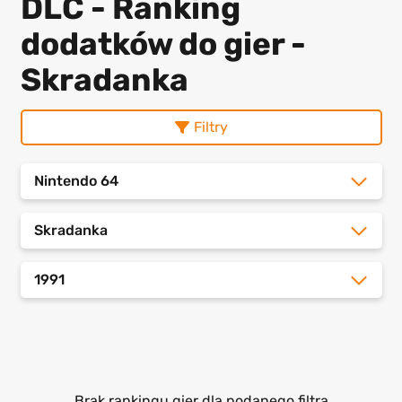
DLC - Ranking
dodatków do gier -
Skradanka
Filtry
Nintendo 64
Skradanka
1991
Brak rankingu gier dla podanego filtra