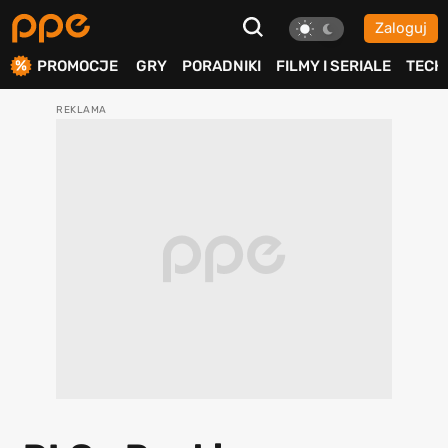
Zaloguj
ierdź
PROMOCJE
GRY
PORADNIKI
FILMY I SERIALE
TECH