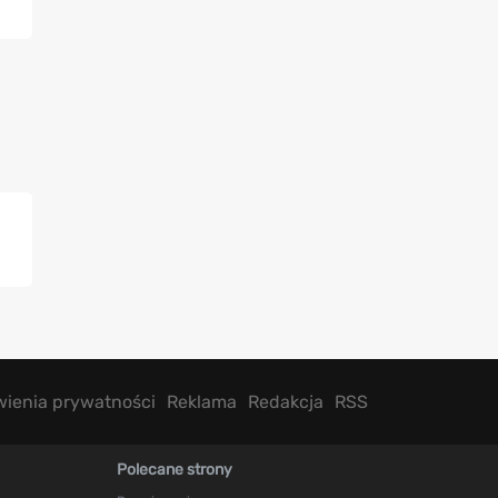
wienia prywatności
Reklama
Redakcja
RSS
Polecane strony