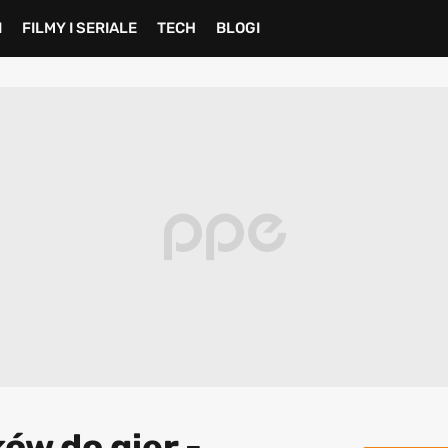
I
FILMY I SERIALE
TECH
BLOGI
ów do gier -