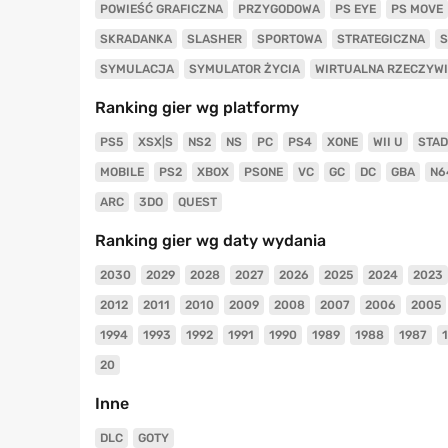
POWIEŚĆ GRAFICZNA
PRZYGODOWA
PS EYE
PS MOVE
SKRADANKA
SLASHER
SPORTOWA
STRATEGICZNA
S
SYMULACJA
SYMULATOR ŻYCIA
WIRTUALNA RZECZYW
Ranking gier wg platformy
PS5
XSX|S
NS2
NS
PC
PS4
XONE
WII U
STAD
MOBILE
PS2
XBOX
PSONE
VC
GC
DC
GBA
N6
ARC
3DO
QUEST
Ranking gier wg daty wydania
2030
2029
2028
2027
2026
2025
2024
2023
2012
2011
2010
2009
2008
2007
2006
2005
1994
1993
1992
1991
1990
1989
1988
1987
20
Inne
DLC
GOTY