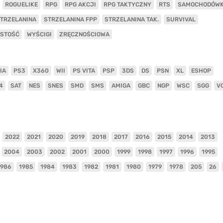
ROGUELIKE
RPG
RPG AKCJI
RPG TAKTYCZNY
RTS
SAMOCHODÓW
TRZELANINA
STRZELANINA FPP
STRZELANINA TAK.
SURVIVAL
ISTOŚĆ
WYŚCIGI
ZRĘCZNOŚCIOWA
IA
PS3
X360
WII
PS VITA
PSP
3DS
DS
PSN
XL
ESHOP
4
SAT
NES
SNES
SMD
SMS
AMIGA
GBC
NGP
WSC
SGG
V
2022
2021
2020
2019
2018
2017
2016
2015
2014
2013
2004
2003
2002
2001
2000
1999
1998
1997
1996
1995
1986
1985
1984
1983
1982
1981
1980
1979
1978
205
26