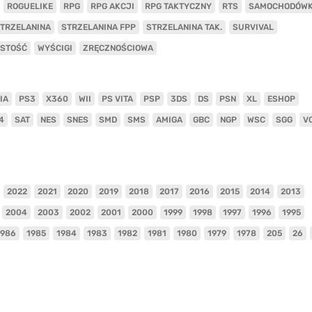
ROGUELIKE
RPG
RPG AKCJI
RPG TAKTYCZNY
RTS
SAMOCHODÓW
TRZELANINA
STRZELANINA FPP
STRZELANINA TAK.
SURVIVAL
ISTOŚĆ
WYŚCIGI
ZRĘCZNOŚCIOWA
IA
PS3
X360
WII
PS VITA
PSP
3DS
DS
PSN
XL
ESHOP
4
SAT
NES
SNES
SMD
SMS
AMIGA
GBC
NGP
WSC
SGG
V
2022
2021
2020
2019
2018
2017
2016
2015
2014
2013
2004
2003
2002
2001
2000
1999
1998
1997
1996
1995
1986
1985
1984
1983
1982
1981
1980
1979
1978
205
26