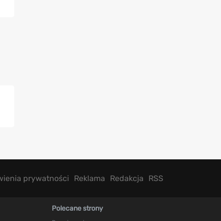
wienia prywatności
Reklama
Redakcja
RSS
Polecane strony