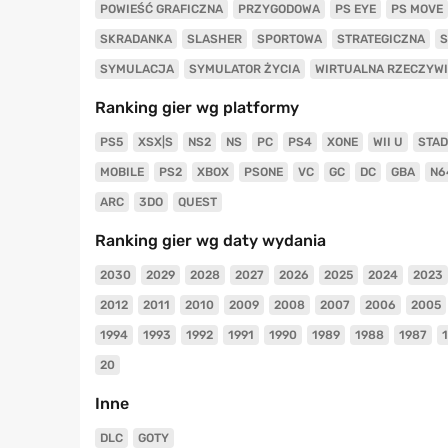
POWIEŚĆ GRAFICZNA
PRZYGODOWA
PS EYE
PS MOVE
SKRADANKA
SLASHER
SPORTOWA
STRATEGICZNA
S
SYMULACJA
SYMULATOR ŻYCIA
WIRTUALNA RZECZYW
Ranking gier wg platformy
PS5
XSX|S
NS2
NS
PC
PS4
XONE
WII U
STAD
MOBILE
PS2
XBOX
PSONE
VC
GC
DC
GBA
N6
ARC
3DO
QUEST
Ranking gier wg daty wydania
2030
2029
2028
2027
2026
2025
2024
2023
2012
2011
2010
2009
2008
2007
2006
2005
1994
1993
1992
1991
1990
1989
1988
1987
20
Inne
DLC
GOTY