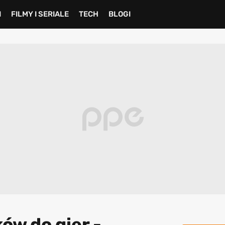
I
FILMY I SERIALE
TECH
BLOGI
ów do gier -