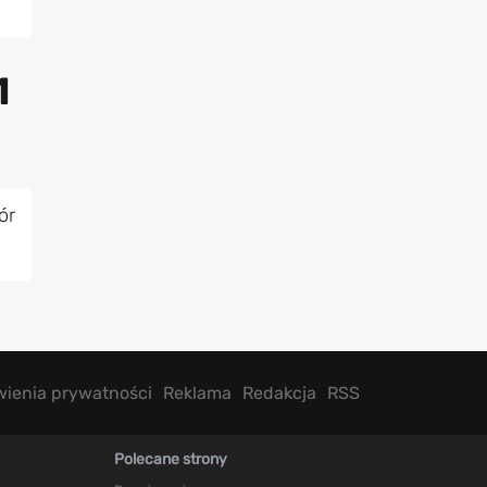
1
ór
wienia prywatności
Reklama
Redakcja
RSS
Polecane strony