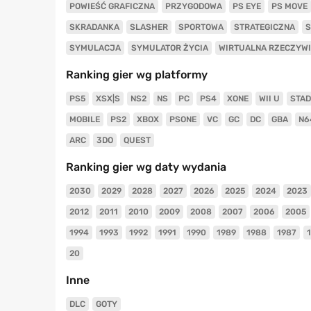
POWIEŚĆ GRAFICZNA
PRZYGODOWA
PS EYE
PS MOVE
SKRADANKA
SLASHER
SPORTOWA
STRATEGICZNA
S
SYMULACJA
SYMULATOR ŻYCIA
WIRTUALNA RZECZYW
Ranking gier wg platformy
PS5
XSX|S
NS2
NS
PC
PS4
XONE
WII U
STAD
MOBILE
PS2
XBOX
PSONE
VC
GC
DC
GBA
N6
ARC
3DO
QUEST
Ranking gier wg daty wydania
2030
2029
2028
2027
2026
2025
2024
2023
2012
2011
2010
2009
2008
2007
2006
2005
1994
1993
1992
1991
1990
1989
1988
1987
20
Inne
DLC
GOTY