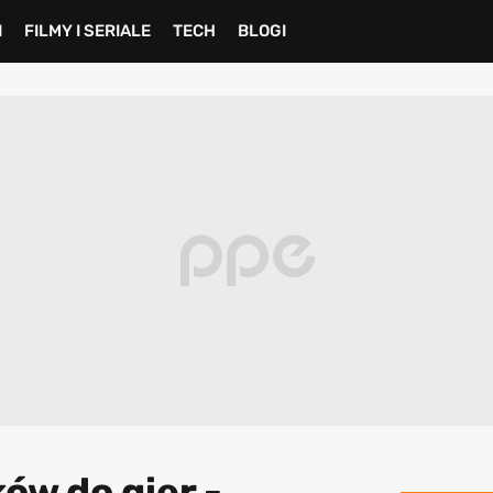
I
FILMY I SERIALE
TECH
BLOGI
ów do gier -