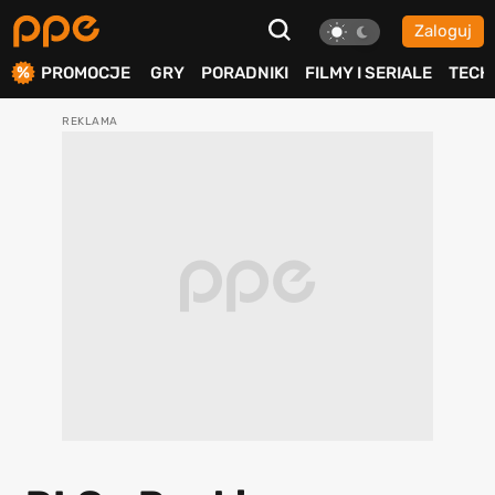
Zaloguj
ierdź
PROMOCJE
GRY
PORADNIKI
FILMY I SERIALE
TECH