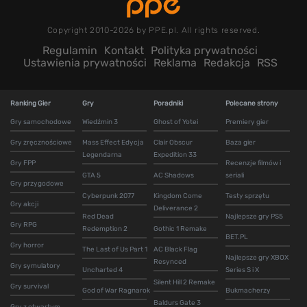
Copyright 2010-2026 by PPE.pl. All rights reserved.
Regulamin
Kontakt
Polityka prywatności
Ustawienia prywatności
Reklama
Redakcja
RSS
Ranking Gier
Gry
Poradniki
Polecane strony
Gry samochodowe
Wiedźmin 3
Ghost of Yotei
Premiery gier
Gry zręcznościowe
Mass Effect Edycja
Clair Obscur
Baza gier
Legendarna
Expedition 33
Gry FPP
Recenzje filmów i
GTA 5
AC Shadows
seriali
Gry przygodowe
Cyberpunk 2077
Kingdom Come
Testy sprzętu
Gry akcji
Deliverance 2
Red Dead
Najlepsze gry PS5
Gry RPG
Redemption 2
Gothic 1 Remake
BET.PL
Gry horror
The Last of Us Part 1
AC Black Flag
Najlepsze gry XBOX
Resynced
Gry symulatory
Uncharted 4
Series S i X
Silent Hill 2 Remake
Gry survival
God of War Ragnarok
Bukmacherzy
Baldurs Gate 3