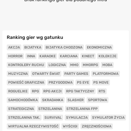
Ranking gier wg gatunku
AKCJA
BIJATYKA
BIJATYKA CHODZONA
EKONOMICZNA
HORROR
INNA
KARAOKE
KARCIANA
KINECT
KOLEKCJE
KONTROLERY RUCHU
LOGICZNA
MMO
MMORPG
MOBA
MUZYCZNA
OTWARTY ŚWIAT
PARTY GAMES
PLATFORMOWA
POWIEŚĆ GRAFICZNA
PRZYGODOWA
PS EYE
PS MOVE
ROGUELIKE
RPG
RPG AKCJI
RPG TAKTYCZNY
RTS
SAMOCHODÓWKA
SKRADANKA
SLASHER
SPORTOWA
STRATEGICZNA
STRZELANINA
STRZELANINA FPP
STRZELANINA TAK.
SURVIVAL
SYMULACJA
SYMULATOR ŻYCIA
WIRTUALNA RZECZYWISTOŚĆ
WYŚCIGI
ZRĘCZNOŚCIOWA