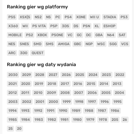
Ranking gier wg platformy
PS5
XSX|S
NS2
NS
PC
PS4
XONE
WII U
STADIA
PS3
X360
WII
PS VITA
PSP
3DS
DS
PSN
XL
ESHOP
MOBILE
PS2
XBOX
PSONE
VC
GC
DC
GBA
N64
SAT
NES
SNES
SMD
SMS
AMIGA
GBC
NGP
WSC
SGG
VCS
ARC
3DO
QUEST
Ranking gier wg daty wydania
2030
2029
2028
2027
2026
2025
2024
2023
2022
2021
2020
2019
2018
2017
2016
2015
2014
2013
2012
2011
2010
2009
2008
2007
2006
2005
2004
2003
2002
2001
2000
1999
1998
1997
1996
1995
1994
1993
1992
1991
1990
1989
1988
1987
1986
1985
1984
1983
1982
1981
1980
1979
1978
205
26
25
20