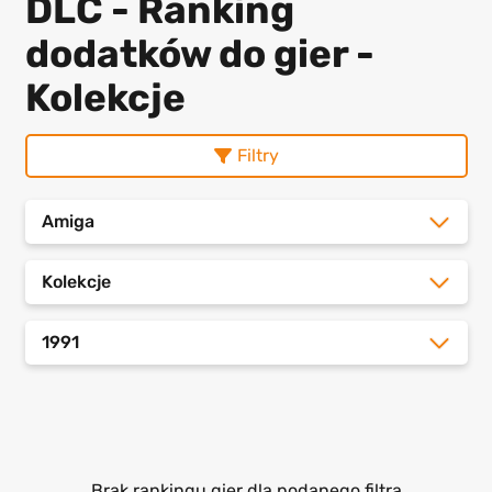
DLC - Ranking
dodatków do gier -
Kolekcje
Filtry
Amiga
Kolekcje
1991
Brak rankingu gier dla podanego filtra