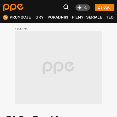
Zaloguj
ierdź
PROMOCJE
GRY
PORADNIKI
FILMY I SERIALE
TECH