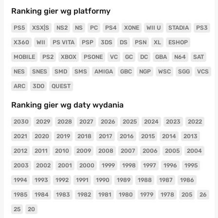
Ranking gier wg platformy
PS5
XSX|S
NS2
NS
PC
PS4
XONE
WII U
STADIA
PS3
X360
WII
PS VITA
PSP
3DS
DS
PSN
XL
ESHOP
MOBILE
PS2
XBOX
PSONE
VC
GC
DC
GBA
N64
SAT
NES
SNES
SMD
SMS
AMIGA
GBC
NGP
WSC
SGG
VCS
ARC
3DO
QUEST
Ranking gier wg daty wydania
2030
2029
2028
2027
2026
2025
2024
2023
2022
2021
2020
2019
2018
2017
2016
2015
2014
2013
2012
2011
2010
2009
2008
2007
2006
2005
2004
2003
2002
2001
2000
1999
1998
1997
1996
1995
1994
1993
1992
1991
1990
1989
1988
1987
1986
1985
1984
1983
1982
1981
1980
1979
1978
205
26
25
20