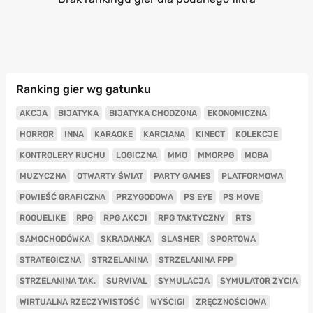
Ranking gier wg gatunku
AKCJA
BIJATYKA
BIJATYKA CHODZONA
EKONOMICZNA
HORROR
INNA
KARAOKE
KARCIANA
KINECT
KOLEKCJE
KONTROLERY RUCHU
LOGICZNA
MMO
MMORPG
MOBA
MUZYCZNA
OTWARTY ŚWIAT
PARTY GAMES
PLATFORMOWA
POWIEŚĆ GRAFICZNA
PRZYGODOWA
PS EYE
PS MOVE
ROGUELIKE
RPG
RPG AKCJI
RPG TAKTYCZNY
RTS
SAMOCHODÓWKA
SKRADANKA
SLASHER
SPORTOWA
STRATEGICZNA
STRZELANINA
STRZELANINA FPP
STRZELANINA TAK.
SURVIVAL
SYMULACJA
SYMULATOR ŻYCIA
WIRTUALNA RZECZYWISTOŚĆ
WYŚCIGI
ZRĘCZNOŚCIOWA