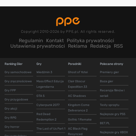
Copyright 2010-2026 by PPE.pl. All rights reserved.
Regulamin
Kontakt
Polityka prywatności
Ustawienia prywatności
Reklama
Redakcja
RSS
Ranking Gier
Gry
Poradniki
Polecane strony
Gry samochodowe
Wiedźmin 3
Ghost of Yotei
Premiery gier
Gry zręcznościowe
Mass Effect Edycja
Clair Obscur
Baza gier
Legendarna
Expedition 33
Gry FPP
Recenzje filmów i
GTA 5
AC Shadows
seriali
Gry przygodowe
Cyberpunk 2077
Kingdom Come
Testy sprzętu
Gry akcji
Deliverance 2
Red Dead
Najlepsze gry PS5
Gry RPG
Redemption 2
Gothic 1 Remake
BET.PL
Gry horror
The Last of Us Part 1
AC Black Flag
Najlepsze gry XBOX
Resynced