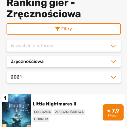
Ranking gier -
Zręcznościowa
Filtry
Wszystkie platformy
Zręcznościowa
2021
1
Little Nightmares II
7.9
LOGICZNA
ZRĘCZNOŚCIOWA
87 ocen
HORROR