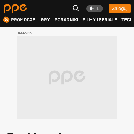
Zaloguj
ierdź
PROMOCJE
GRY
PORADNIKI
FILMY I SERIALE
TECH