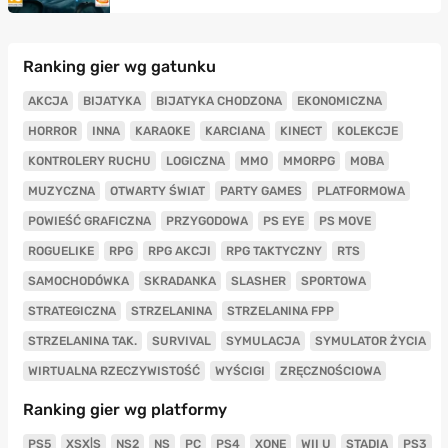
Ranking gier wg gatunku
AKCJA
BIJATYKA
BIJATYKA CHODZONA
EKONOMICZNA
HORROR
INNA
KARAOKE
KARCIANA
KINECT
KOLEKCJE
KONTROLERY RUCHU
LOGICZNA
MMO
MMORPG
MOBA
MUZYCZNA
OTWARTY ŚWIAT
PARTY GAMES
PLATFORMOWA
POWIEŚĆ GRAFICZNA
PRZYGODOWA
PS EYE
PS MOVE
ROGUELIKE
RPG
RPG AKCJI
RPG TAKTYCZNY
RTS
SAMOCHODÓWKA
SKRADANKA
SLASHER
SPORTOWA
STRATEGICZNA
STRZELANINA
STRZELANINA FPP
STRZELANINA TAK.
SURVIVAL
SYMULACJA
SYMULATOR ŻYCIA
WIRTUALNA RZECZYWISTOŚĆ
WYŚCIGI
ZRĘCZNOŚCIOWA
Ranking gier wg platformy
PS5
XSX|S
NS2
NS
PC
PS4
XONE
WII U
STADIA
PS3