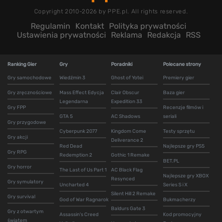
Copyright 2010-2026 by PPE.pl. All rights reserved.
Regulamin
Kontakt
Polityka prywatności
Ustawienia prywatności
Reklama
Redakcja
RSS
Ranking Gier
Gry
Poradniki
Polecane strony
Gry samochodowe
Wiedźmin 3
Ghost of Yotei
Premiery gier
Gry zręcznościowe
Mass Effect Edycja
Clair Obscur
Baza gier
Legendarna
Expedition 33
Gry FPP
Recenzje filmów i
GTA 5
AC Shadows
seriali
Gry przygodowe
Cyberpunk 2077
Kingdom Come
Testy sprzętu
Gry akcji
Deliverance 2
Red Dead
Najlepsze gry PS5
Gry RPG
Redemption 2
Gothic 1 Remake
BET.PL
Gry horror
The Last of Us Part 1
AC Black Flag
Najlepsze gry XBOX
Resynced
Gry symulatory
Uncharted 4
Series S i X
Silent Hill 2 Remake
Gry survival
God of War Ragnarok
Bukmacherzy
Baldurs Gate 3
Gry z otwartym
Assassin's Creed
Kod promocyjny
światem