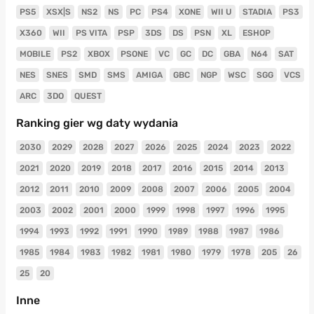
PS5
XSX|S
NS2
NS
PC
PS4
XONE
WII U
STADIA
PS3
X360
WII
PS VITA
PSP
3DS
DS
PSN
XL
ESHOP
MOBILE
PS2
XBOX
PSONE
VC
GC
DC
GBA
N64
SAT
NES
SNES
SMD
SMS
AMIGA
GBC
NGP
WSC
SGG
VCS
ARC
3DO
QUEST
Ranking gier wg daty wydania
2030
2029
2028
2027
2026
2025
2024
2023
2022
2021
2020
2019
2018
2017
2016
2015
2014
2013
2012
2011
2010
2009
2008
2007
2006
2005
2004
2003
2002
2001
2000
1999
1998
1997
1996
1995
1994
1993
1992
1991
1990
1989
1988
1987
1986
1985
1984
1983
1982
1981
1980
1979
1978
205
26
25
20
Inne