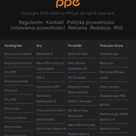
Copyright 2010-2026 by PPE.pl. All rights reserved.
Regulamin
Kontakt
Polityka prywatności
Ustawienia prywatności
Reklama
Redakcja
RSS
Ranking Gier
Gry
Poradniki
Polecane strony
Gry samochodowe
Wiedźmin 3
Ghost of Yotei
Premiery gier
Gry zręcznościowe
Mass Effect Edycja
Clair Obscur
Baza gier
Legendarna
Expedition 33
Gry FPP
Recenzje filmów i
GTA 5
AC Shadows
seriali
Gry przygodowe
Cyberpunk 2077
Kingdom Come
Testy sprzętu
Gry akcji
Deliverance 2
Red Dead
Najlepsze gry PS5
Gry RPG
Redemption 2
Gothic 1 Remake
BET.PL
Gry horror
The Last of Us Part 1
AC Black Flag
Najlepsze gry XBOX
Resynced
Gry symulatory
Uncharted 4
Series S i X
Silent Hill 2 Remake
Gry survival
God of War Ragnarok
Bukmacherzy
Baldurs Gate 3