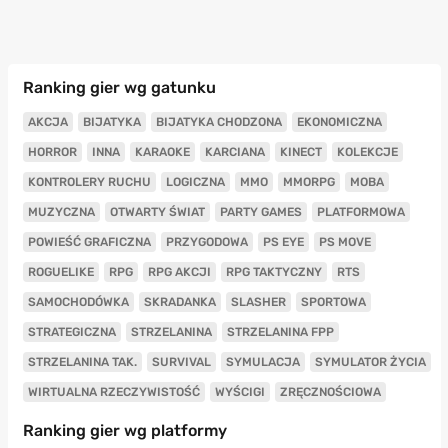
Ranking gier wg gatunku
AKCJA
BIJATYKA
BIJATYKA CHODZONA
EKONOMICZNA
HORROR
INNA
KARAOKE
KARCIANA
KINECT
KOLEKCJE
KONTROLERY RUCHU
LOGICZNA
MMO
MMORPG
MOBA
MUZYCZNA
OTWARTY ŚWIAT
PARTY GAMES
PLATFORMOWA
POWIEŚĆ GRAFICZNA
PRZYGODOWA
PS EYE
PS MOVE
ROGUELIKE
RPG
RPG AKCJI
RPG TAKTYCZNY
RTS
SAMOCHODÓWKA
SKRADANKA
SLASHER
SPORTOWA
STRATEGICZNA
STRZELANINA
STRZELANINA FPP
STRZELANINA TAK.
SURVIVAL
SYMULACJA
SYMULATOR ŻYCIA
WIRTUALNA RZECZYWISTOŚĆ
WYŚCIGI
ZRĘCZNOŚCIOWA
Ranking gier wg platformy