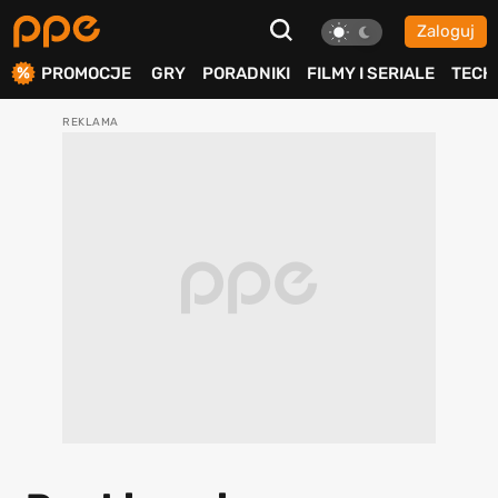
Zaloguj
ierdź
PROMOCJE
GRY
PORADNIKI
FILMY I SERIALE
TECH