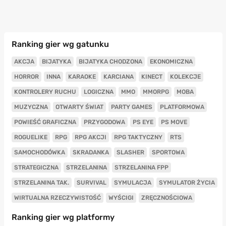
Ranking gier wg gatunku
AKCJA
BIJATYKA
BIJATYKA CHODZONA
EKONOMICZNA
HORROR
INNA
KARAOKE
KARCIANA
KINECT
KOLEKCJE
KONTROLERY RUCHU
LOGICZNA
MMO
MMORPG
MOBA
MUZYCZNA
OTWARTY ŚWIAT
PARTY GAMES
PLATFORMOWA
POWIEŚĆ GRAFICZNA
PRZYGODOWA
PS EYE
PS MOVE
ROGUELIKE
RPG
RPG AKCJI
RPG TAKTYCZNY
RTS
SAMOCHODÓWKA
SKRADANKA
SLASHER
SPORTOWA
STRATEGICZNA
STRZELANINA
STRZELANINA FPP
STRZELANINA TAK.
SURVIVAL
SYMULACJA
SYMULATOR ŻYCIA
WIRTUALNA RZECZYWISTOŚĆ
WYŚCIGI
ZRĘCZNOŚCIOWA
Ranking gier wg platformy