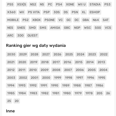
PS5
XSX|S
NS2
NS
PC
PS4
XONE
WII U
STADIA
PS3
X360
WII
PS VITA
PSP
3DS
DS
PSN
XL
ESHOP
MOBILE
PS2
XBOX
PSONE
VC
GC
DC
GBA
N64
SAT
NES
SNES
SMD
SMS
AMIGA
GBC
NGP
WSC
SGG
VCS
ARC
3DO
QUEST
Ranking gier wg daty wydania
2030
2029
2028
2027
2026
2025
2024
2023
2022
2021
2020
2019
2018
2017
2016
2015
2014
2013
2012
2011
2010
2009
2008
2007
2006
2005
2004
2003
2002
2001
2000
1999
1998
1997
1996
1995
1994
1993
1992
1991
1990
1989
1988
1987
1986
1985
1984
1983
1982
1981
1980
1979
1978
205
26
25
20
Inne