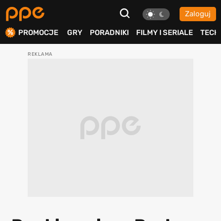
Zaloguj
ierdź
PROMOCJE
GRY
PORADNIKI
FILMY I SERIALE
TECH