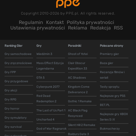
Copyright 2010-2026 by PPE.pl. All rights reserved.
Regulamin
Kontakt
Polityka prywatności
Ustawienia prywatności
Reklama
Redakcja
RSS
Ranking Gier
Gry
Poradniki
Polecane strony
Gry samochodowe
Wiedźmin 3
Ghost of Yotei
Premiery gier
Gry zręcznościowe
Mass Effect Edycja
Clair Obscur
Baza gier
Legendarna
Expedition 33
Gry FPP
Recenzje filmów i
GTA 5
AC Shadows
seriali
Gry przygodowe
Cyberpunk 2077
Kingdom Come
Testy sprzętu
Gry akcji
Deliverance 2
Red Dead
Najlepsze gry PS5
Gry RPG
Redemption 2
Gothic 1 Remake
BET.PL
Gry horror
The Last of Us Part 1
AC Black Flag
Najlepsze gry XBOX
Resynced
Gry symulatory
Uncharted 4
Series S i X
Silent Hill 2 Remake
Gry survival
God of War Ragnarok
Bukmacherzy
Baldurs Gate 3