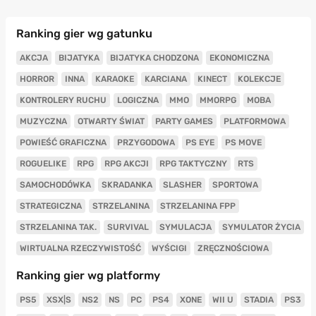
Ranking gier wg gatunku
AKCJA
BIJATYKA
BIJATYKA CHODZONA
EKONOMICZNA
HORROR
INNA
KARAOKE
KARCIANA
KINECT
KOLEKCJE
KONTROLERY RUCHU
LOGICZNA
MMO
MMORPG
MOBA
MUZYCZNA
OTWARTY ŚWIAT
PARTY GAMES
PLATFORMOWA
POWIEŚĆ GRAFICZNA
PRZYGODOWA
PS EYE
PS MOVE
ROGUELIKE
RPG
RPG AKCJI
RPG TAKTYCZNY
RTS
SAMOCHODÓWKA
SKRADANKA
SLASHER
SPORTOWA
STRATEGICZNA
STRZELANINA
STRZELANINA FPP
STRZELANINA TAK.
SURVIVAL
SYMULACJA
SYMULATOR ŻYCIA
WIRTUALNA RZECZYWISTOŚĆ
WYŚCIGI
ZRĘCZNOŚCIOWA
Ranking gier wg platformy
PS5
XSX|S
NS2
NS
PC
PS4
XONE
WII U
STADIA
PS3