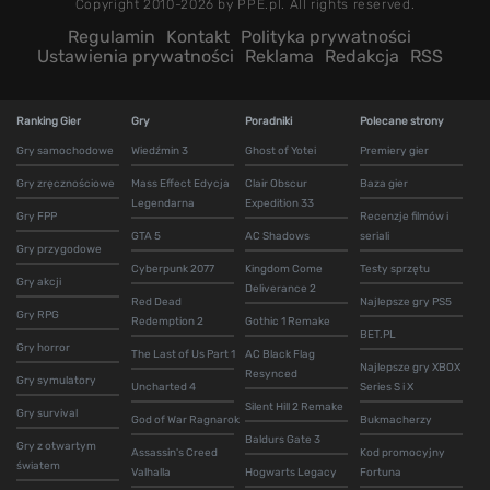
Copyright 2010-2026 by PPE.pl. All rights reserved.
Regulamin
Kontakt
Polityka prywatności
Ustawienia prywatności
Reklama
Redakcja
RSS
Ranking Gier
Gry
Poradniki
Polecane strony
Gry samochodowe
Wiedźmin 3
Ghost of Yotei
Premiery gier
Gry zręcznościowe
Mass Effect Edycja
Clair Obscur
Baza gier
Legendarna
Expedition 33
Gry FPP
Recenzje filmów i
GTA 5
AC Shadows
seriali
Gry przygodowe
Cyberpunk 2077
Kingdom Come
Testy sprzętu
Gry akcji
Deliverance 2
Red Dead
Najlepsze gry PS5
Gry RPG
Redemption 2
Gothic 1 Remake
BET.PL
Gry horror
The Last of Us Part 1
AC Black Flag
Najlepsze gry XBOX
Resynced
Gry symulatory
Uncharted 4
Series S i X
Silent Hill 2 Remake
Gry survival
God of War Ragnarok
Bukmacherzy
Baldurs Gate 3
Gry z otwartym
Assassin's Creed
Kod promocyjny
światem
Valhalla
Hogwarts Legacy
Fortuna