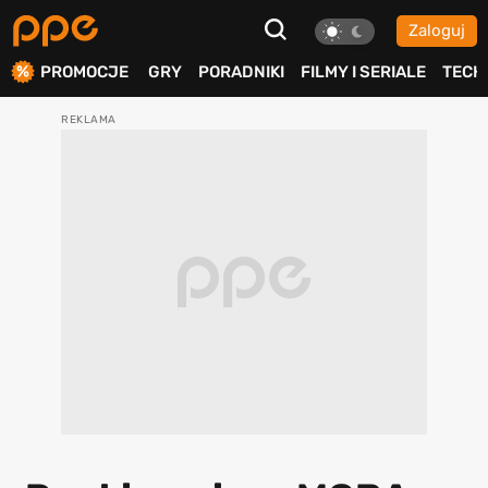
Zaloguj
ierdź
PROMOCJE
GRY
PORADNIKI
FILMY I SERIALE
TECH