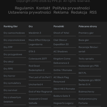
Copyright 2010-2026 by PPE.pl. All rights reserved.
Regulamin
Kontakt
Polityka prywatności
Ustawienia prywatności
Reklama
Redakcja
RSS
Ranking Gier
Gry
Poradniki
Polecane strony
Gry samochodowe
Wiedźmin 3
Ghost of Yotei
Premiery gier
Gry zręcznościowe
Mass Effect Edycja
Clair Obscur
Baza gier
Legendarna
Expedition 33
Gry FPP
Recenzje filmów i
GTA 5
AC Shadows
seriali
Gry przygodowe
Cyberpunk 2077
Kingdom Come
Testy sprzętu
Gry akcji
Deliverance 2
Red Dead
Najlepsze gry PS5
Gry RPG
Redemption 2
Gothic 1 Remake
BET.PL
Gry horror
The Last of Us Part 1
AC Black Flag
Najlepsze gry XBOX
Resynced
Gry symulatory
Uncharted 4
Series S i X
Silent Hill 2 Remake
Gry survival
God of War Ragnarok
Bukmacherzy
Baldurs Gate 3
Gry z otwartym
Assassin's Creed
Kod promocyjny
światem
Valhalla
Hogwarts Legacy
Fortuna