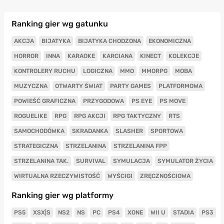
Ranking gier wg gatunku
AKCJA
BIJATYKA
BIJATYKA CHODZONA
EKONOMICZNA
HORROR
INNA
KARAOKE
KARCIANA
KINECT
KOLEKCJE
KONTROLERY RUCHU
LOGICZNA
MMO
MMORPG
MOBA
MUZYCZNA
OTWARTY ŚWIAT
PARTY GAMES
PLATFORMOWA
POWIEŚĆ GRAFICZNA
PRZYGODOWA
PS EYE
PS MOVE
ROGUELIKE
RPG
RPG AKCJI
RPG TAKTYCZNY
RTS
SAMOCHODÓWKA
SKRADANKA
SLASHER
SPORTOWA
STRATEGICZNA
STRZELANINA
STRZELANINA FPP
STRZELANINA TAK.
SURVIVAL
SYMULACJA
SYMULATOR ŻYCIA
WIRTUALNA RZECZYWISTOŚĆ
WYŚCIGI
ZRĘCZNOŚCIOWA
Ranking gier wg platformy
PS5
XSX|S
NS2
NS
PC
PS4
XONE
WII U
STADIA
PS3