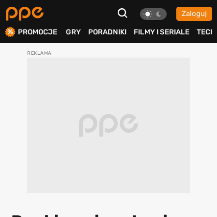
Zaloguj
ierdź
PROMOCJE
GRY
PORADNIKI
FILMY I SERIALE
TECH