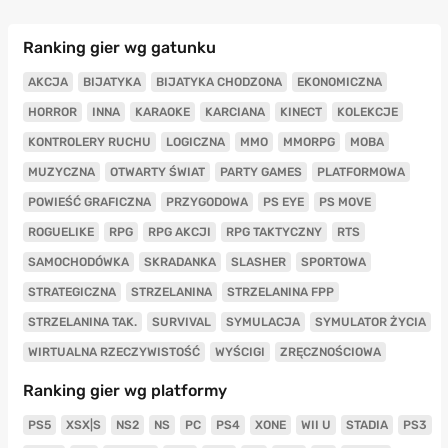
Ranking gier wg gatunku
AKCJA
BIJATYKA
BIJATYKA CHODZONA
EKONOMICZNA
HORROR
INNA
KARAOKE
KARCIANA
KINECT
KOLEKCJE
KONTROLERY RUCHU
LOGICZNA
MMO
MMORPG
MOBA
MUZYCZNA
OTWARTY ŚWIAT
PARTY GAMES
PLATFORMOWA
POWIEŚĆ GRAFICZNA
PRZYGODOWA
PS EYE
PS MOVE
ROGUELIKE
RPG
RPG AKCJI
RPG TAKTYCZNY
RTS
SAMOCHODÓWKA
SKRADANKA
SLASHER
SPORTOWA
STRATEGICZNA
STRZELANINA
STRZELANINA FPP
STRZELANINA TAK.
SURVIVAL
SYMULACJA
SYMULATOR ŻYCIA
WIRTUALNA RZECZYWISTOŚĆ
WYŚCIGI
ZRĘCZNOŚCIOWA
Ranking gier wg platformy
PS5
XSX|S
NS2
NS
PC
PS4
XONE
WII U
STADIA
PS3