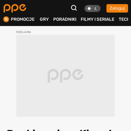
Zaloguj
ierdź
PROMOCJE
GRY
PORADNIKI
FILMY I SERIALE
TECH