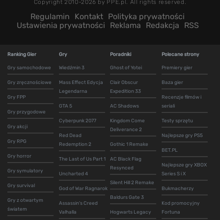
Copyright 2010-2026 by PPE.pl. All rights reserved.
Regulamin
Kontakt
Polityka prywatności
Ustawienia prywatności
Reklama
Redakcja
RSS
Ranking Gier
Gry
Poradniki
Polecane strony
Gry samochodowe
Wiedźmin 3
Ghost of Yotei
Premiery gier
Gry zręcznościowe
Mass Effect Edycja
Clair Obscur
Baza gier
Legendarna
Expedition 33
Gry FPP
Recenzje filmów i
GTA 5
AC Shadows
seriali
Gry przygodowe
Cyberpunk 2077
Kingdom Come
Testy sprzętu
Gry akcji
Deliverance 2
Red Dead
Najlepsze gry PS5
Gry RPG
Redemption 2
Gothic 1 Remake
BET.PL
Gry horror
The Last of Us Part 1
AC Black Flag
Najlepsze gry XBOX
Resynced
Gry symulatory
Uncharted 4
Series S i X
Silent Hill 2 Remake
Gry survival
God of War Ragnarok
Bukmacherzy
Baldurs Gate 3
Gry z otwartym
Assassin's Creed
Kod promocyjny
światem
Valhalla
Hogwarts Legacy
Fortuna