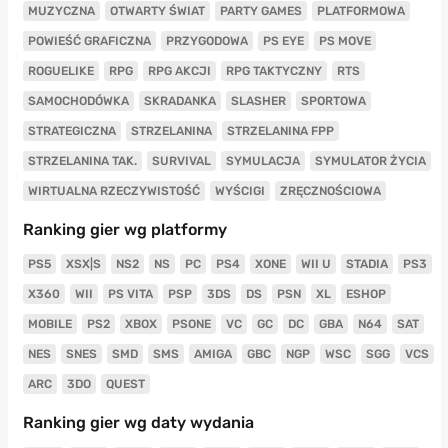
MUZYCZNA
OTWARTY ŚWIAT
PARTY GAMES
PLATFORMOWA
POWIEŚĆ GRAFICZNA
PRZYGODOWA
PS EYE
PS MOVE
ROGUELIKE
RPG
RPG AKCJI
RPG TAKTYCZNY
RTS
SAMOCHODÓWKA
SKRADANKA
SLASHER
SPORTOWA
STRATEGICZNA
STRZELANINA
STRZELANINA FPP
STRZELANINA TAK.
SURVIVAL
SYMULACJA
SYMULATOR ŻYCIA
WIRTUALNA RZECZYWISTOŚĆ
WYŚCIGI
ZRĘCZNOŚCIOWA
Ranking gier wg platformy
PS5
XSX|S
NS2
NS
PC
PS4
XONE
WII U
STADIA
PS3
X360
WII
PS VITA
PSP
3DS
DS
PSN
XL
ESHOP
MOBILE
PS2
XBOX
PSONE
VC
GC
DC
GBA
N64
SAT
NES
SNES
SMD
SMS
AMIGA
GBC
NGP
WSC
SGG
VCS
ARC
3DO
QUEST
Ranking gier wg daty wydania