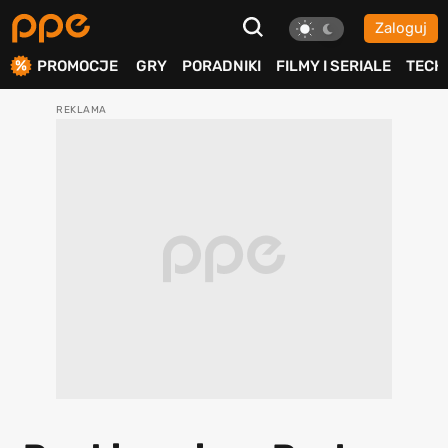
Zaloguj
ierdź
PROMOCJE
GRY
PORADNIKI
FILMY I SERIALE
TECH