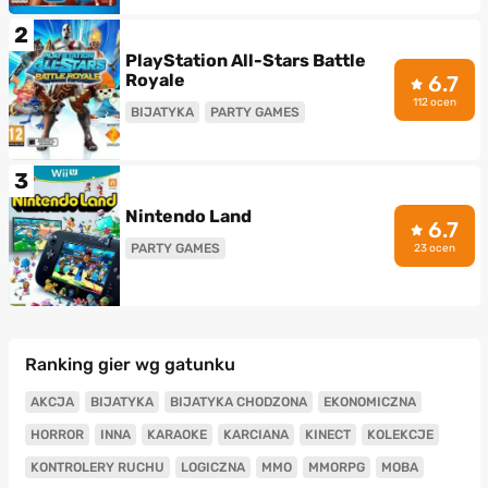
2
PlayStation All-Stars Battle
Royale
6.7
112 ocen
BIJATYKA
PARTY GAMES
3
Nintendo Land
6.7
PARTY GAMES
23 ocen
Ranking gier wg gatunku
AKCJA
BIJATYKA
BIJATYKA CHODZONA
EKONOMICZNA
HORROR
INNA
KARAOKE
KARCIANA
KINECT
KOLEKCJE
KONTROLERY RUCHU
LOGICZNA
MMO
MMORPG
MOBA