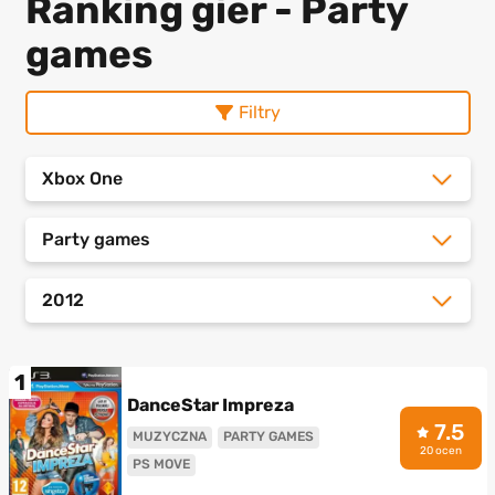
Ranking gier - Party
games
Filtry
Xbox One
Party games
2012
1
DanceStar Impreza
7.5
MUZYCZNA
PARTY GAMES
20 ocen
PS MOVE