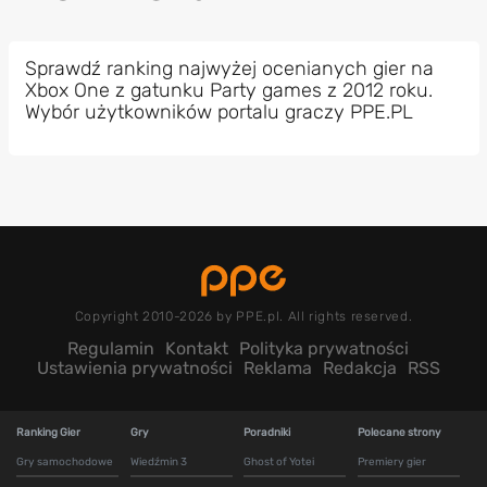
Sprawdź ranking najwyżej ocenianych gier na
Xbox One z gatunku Party games z 2012 roku.
Wybór użytkowników portalu graczy PPE.PL
Copyright 2010-2026 by PPE.pl. All rights reserved.
Regulamin
Kontakt
Polityka prywatności
Ustawienia prywatności
Reklama
Redakcja
RSS
Ranking Gier
Gry
Poradniki
Polecane strony
Gry samochodowe
Wiedźmin 3
Ghost of Yotei
Premiery gier