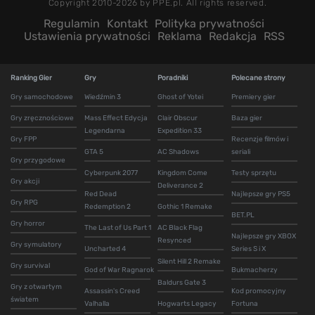
Copyright 2010-2026 by PPE.pl. All rights reserved.
Regulamin
Kontakt
Polityka prywatności
Ustawienia prywatności
Reklama
Redakcja
RSS
Ranking Gier
Gry
Poradniki
Polecane strony
Gry samochodowe
Wiedźmin 3
Ghost of Yotei
Premiery gier
Gry zręcznościowe
Mass Effect Edycja
Clair Obscur
Baza gier
Legendarna
Expedition 33
Gry FPP
Recenzje filmów i
GTA 5
AC Shadows
seriali
Gry przygodowe
Cyberpunk 2077
Kingdom Come
Testy sprzętu
Gry akcji
Deliverance 2
Red Dead
Najlepsze gry PS5
Gry RPG
Redemption 2
Gothic 1 Remake
BET.PL
Gry horror
The Last of Us Part 1
AC Black Flag
Najlepsze gry XBOX
Resynced
Gry symulatory
Uncharted 4
Series S i X
Silent Hill 2 Remake
Gry survival
God of War Ragnarok
Bukmacherzy
Baldurs Gate 3
Gry z otwartym
Assassin's Creed
Kod promocyjny
światem
Valhalla
Hogwarts Legacy
Fortuna