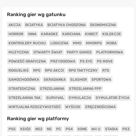
Ranking gier wg gatunku
AKCJA
BIJATYKA
BIJATYKA CHODZONA
EKONOMICZNA
HORROR
INNA
KARAOKE
KARCIANA
KINECT
KOLEKCJE
KONTROLERY RUCHU
LOGICZNA
MMO
MMORPG
MOBA
MUZYCZNA
OTWARTY ŚWIAT
PARTY GAMES
PLATFORMOWA
POWIEŚĆ GRAFICZNA
PRZYGODOWA
PS EYE
PS MOVE
ROGUELIKE
RPG
RPG AKCJI
RPG TAKTYCZNY
RTS
SAMOCHODÓWKA
SKRADANKA
SLASHER
SPORTOWA
STRATEGICZNA
STRZELANINA
STRZELANINA FPP
STRZELANINA TAK.
SURVIVAL
SYMULACJA
SYMULATOR ŻYCIA
WIRTUALNA RZECZYWISTOŚĆ
WYŚCIGI
ZRĘCZNOŚCIOWA
Ranking gier wg platformy
PS5
XSX|S
NS2
NS
PC
PS4
XONE
WII U
STADIA
PS3