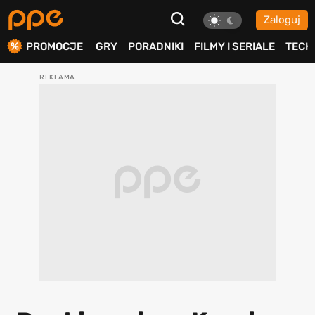
Zaloguj
ierdź
PROMOCJE
GRY
PORADNIKI
FILMY I SERIALE
TECH