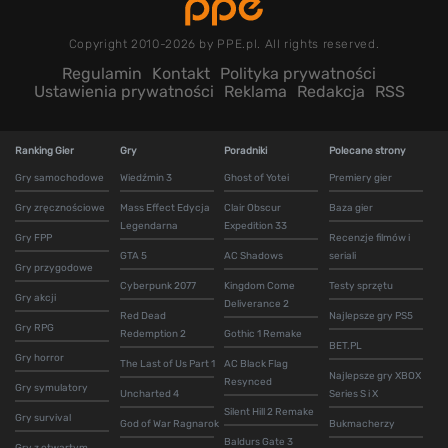
Copyright 2010-2026 by PPE.pl. All rights reserved.
Regulamin
Kontakt
Polityka prywatności
Ustawienia prywatności
Reklama
Redakcja
RSS
Ranking Gier
Gry
Poradniki
Polecane strony
Gry samochodowe
Wiedźmin 3
Ghost of Yotei
Premiery gier
Gry zręcznościowe
Mass Effect Edycja
Clair Obscur
Baza gier
Legendarna
Expedition 33
Gry FPP
Recenzje filmów i
GTA 5
AC Shadows
seriali
Gry przygodowe
Cyberpunk 2077
Kingdom Come
Testy sprzętu
Gry akcji
Deliverance 2
Red Dead
Najlepsze gry PS5
Gry RPG
Redemption 2
Gothic 1 Remake
BET.PL
Gry horror
The Last of Us Part 1
AC Black Flag
Najlepsze gry XBOX
Resynced
Gry symulatory
Uncharted 4
Series S i X
Silent Hill 2 Remake
Gry survival
God of War Ragnarok
Bukmacherzy
Baldurs Gate 3