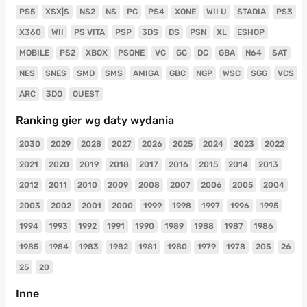
PS5
XSX|S
NS2
NS
PC
PS4
XONE
WII U
STADIA
PS3
X360
WII
PS VITA
PSP
3DS
DS
PSN
XL
ESHOP
MOBILE
PS2
XBOX
PSONE
VC
GC
DC
GBA
N64
SAT
NES
SNES
SMD
SMS
AMIGA
GBC
NGP
WSC
SGG
VCS
ARC
3DO
QUEST
Ranking gier wg daty wydania
2030
2029
2028
2027
2026
2025
2024
2023
2022
2021
2020
2019
2018
2017
2016
2015
2014
2013
2012
2011
2010
2009
2008
2007
2006
2005
2004
2003
2002
2001
2000
1999
1998
1997
1996
1995
1994
1993
1992
1991
1990
1989
1988
1987
1986
1985
1984
1983
1982
1981
1980
1979
1978
205
26
25
20
Inne