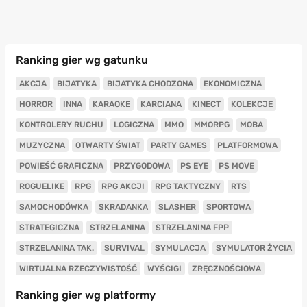
Ranking gier wg gatunku
AKCJA
BIJATYKA
BIJATYKA CHODZONA
EKONOMICZNA
HORROR
INNA
KARAOKE
KARCIANA
KINECT
KOLEKCJE
KONTROLERY RUCHU
LOGICZNA
MMO
MMORPG
MOBA
MUZYCZNA
OTWARTY ŚWIAT
PARTY GAMES
PLATFORMOWA
POWIEŚĆ GRAFICZNA
PRZYGODOWA
PS EYE
PS MOVE
ROGUELIKE
RPG
RPG AKCJI
RPG TAKTYCZNY
RTS
SAMOCHODÓWKA
SKRADANKA
SLASHER
SPORTOWA
STRATEGICZNA
STRZELANINA
STRZELANINA FPP
STRZELANINA TAK.
SURVIVAL
SYMULACJA
SYMULATOR ŻYCIA
WIRTUALNA RZECZYWISTOŚĆ
WYŚCIGI
ZRĘCZNOŚCIOWA
Ranking gier wg platformy