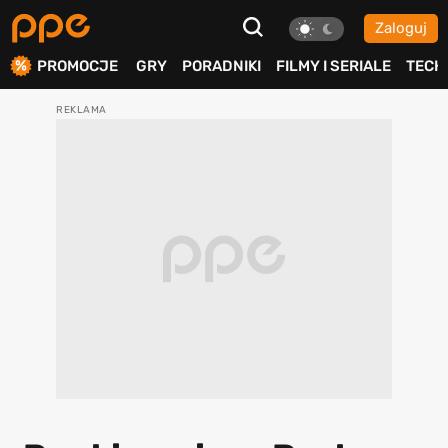
Zaloguj
ierdź
PROMOCJE
GRY
PORADNIKI
FILMY I SERIALE
TECH