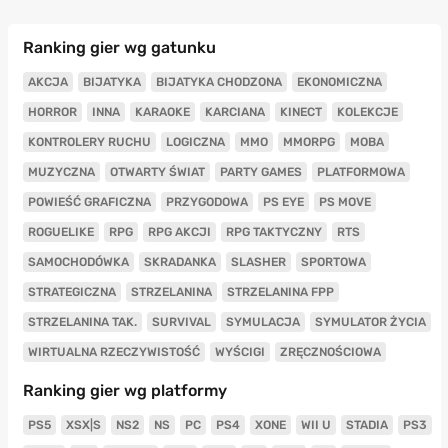
Ranking gier wg gatunku
AKCJA
BIJATYKA
BIJATYKA CHODZONA
EKONOMICZNA
HORROR
INNA
KARAOKE
KARCIANA
KINECT
KOLEKCJE
KONTROLERY RUCHU
LOGICZNA
MMO
MMORPG
MOBA
MUZYCZNA
OTWARTY ŚWIAT
PARTY GAMES
PLATFORMOWA
POWIEŚĆ GRAFICZNA
PRZYGODOWA
PS EYE
PS MOVE
ROGUELIKE
RPG
RPG AKCJI
RPG TAKTYCZNY
RTS
SAMOCHODÓWKA
SKRADANKA
SLASHER
SPORTOWA
STRATEGICZNA
STRZELANINA
STRZELANINA FPP
STRZELANINA TAK.
SURVIVAL
SYMULACJA
SYMULATOR ŻYCIA
WIRTUALNA RZECZYWISTOŚĆ
WYŚCIGI
ZRĘCZNOŚCIOWA
Ranking gier wg platformy
PS5
XSX|S
NS2
NS
PC
PS4
XONE
WII U
STADIA
PS3