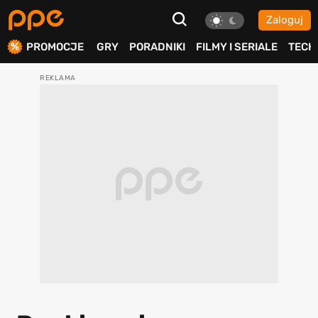
Zaloguj
ierdź
PROMOCJE
GRY
PORADNIKI
FILMY I SERIALE
TECH