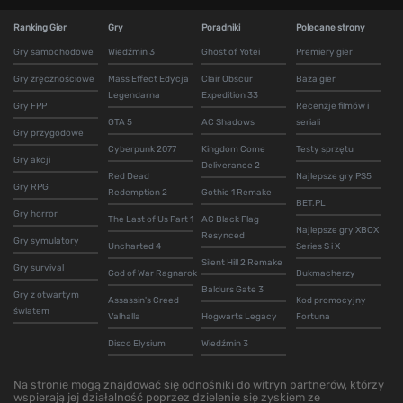
Ranking Gier
Gry
Poradniki
Polecane strony
Gry samochodowe
Wiedźmin 3
Ghost of Yotei
Premiery gier
Gry zręcznościowe
Mass Effect Edycja
Clair Obscur
Baza gier
Legendarna
Expedition 33
Gry FPP
Recenzje filmów i
GTA 5
AC Shadows
seriali
Gry przygodowe
Cyberpunk 2077
Kingdom Come
Testy sprzętu
Gry akcji
Deliverance 2
Red Dead
Najlepsze gry PS5
Gry RPG
Redemption 2
Gothic 1 Remake
BET.PL
Gry horror
The Last of Us Part 1
AC Black Flag
Najlepsze gry XBOX
Resynced
Gry symulatory
Uncharted 4
Series S i X
Silent Hill 2 Remake
Gry survival
God of War Ragnarok
Bukmacherzy
Baldurs Gate 3
Gry z otwartym
Assassin's Creed
Kod promocyjny
światem
Valhalla
Hogwarts Legacy
Fortuna
Disco Elysium
Wiedźmin 3
Na stronie mogą znajdować się odnośniki do witryn partnerów, którzy
wspierają jej działalność poprzez dzielenie się zyskiem ze