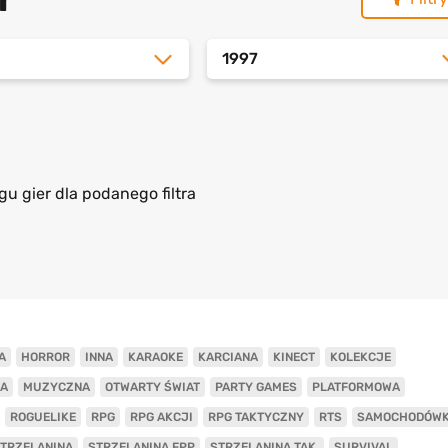
1997
gu gier dla podanego filtra
A
HORROR
INNA
KARAOKE
KARCIANA
KINECT
KOLEKCJE
A
MUZYCZNA
OTWARTY ŚWIAT
PARTY GAMES
PLATFORMOWA
ROGUELIKE
RPG
RPG AKCJI
RPG TAKTYCZNY
RTS
SAMOCHODÓW
TRZELANINA
STRZELANINA FPP
STRZELANINA TAK.
SURVIVAL