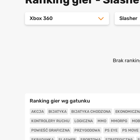
Xbox 360
Slasher
Brak rankin
Ranking gier wg gatunku
AKCJA
BIJATYKA
BIJATYKA CHODZONA
EKONOMICZN
KONTROLERY RUCHU
LOGICZNA
MMO
MMORPG
MOB
POWIEŚĆ GRAFICZNA
PRZYGODOWA
PS EYE
PS MOVE
SKRADANKA
SLASHER
SPORTOWA
STRATEGICZNA
S