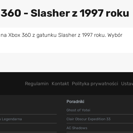
360 - Slasher z 1997 roku
na Xbox 360 z gatunku Slasher z 1997 roku. Wybór
Regulamin
Kontakt
Polityka prywatności
Usta
Poradniki
Ghost of Yotei
a Legendarna
Clair Obscur Expedition 33
AC Shadows