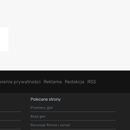
wienia prywatności
Reklama
Redakcja
RSS
Polecane strony
Premiery gier
Baza gier
Recenzje filmów i seriali