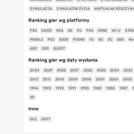
SYMULACJA
SYMULATOR ŻYCIA
WIRTUALNA RZECZYW
Ranking gier wg platformy
PS5
XSX|S
NS2
NS
PC
PS4
XONE
WII U
STAD
MOBILE
PS2
XBOX
PSONE
VC
GC
DC
GBA
N6
ARC
3DO
QUEST
Ranking gier wg daty wydania
2030
2029
2028
2027
2026
2025
2024
2023
2012
2011
2010
2009
2008
2007
2006
2005
1994
1993
1992
1991
1990
1989
1988
1987
20
Inne
DLC
GOTY