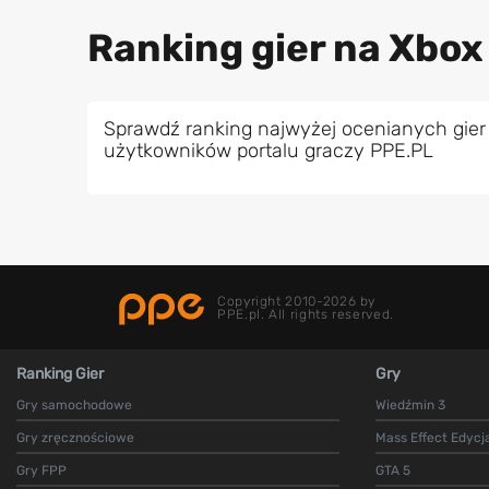
Ranking gier na Xbox 
Sprawdź ranking najwyżej ocenianych gier 
użytkowników portalu graczy PPE.PL
Copyright 2010-2026 by
PPE.pl. All rights reserved.
Ranking Gier
Gry
Gry samochodowe
Wiedźmin 3
Gry zręcznościowe
Mass Effect Edycj
Gry FPP
GTA 5