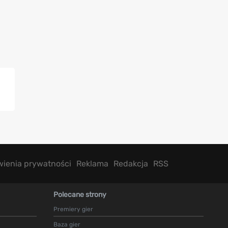
wienia prywatności
Reklama
Redakcja
RSS
Polecane strony
Premiery gier
Baza gier