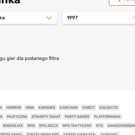
ka
1997
gu gier dla podanego filtra
A
HORROR
INNA
KARAOKE
KARCIANA
KINECT
KOLEKCJE
A
MUZYCZNA
OTWARTY ŚWIAT
PARTY GAMES
PLATFORMOWA
ROGUELIKE
RPG
RPG AKCJI
RPG TAKTYCZNY
RTS
SAMOCHODÓW
TRZELANINA
STRZELANINA FPP
STRZELANINA TAK.
SURVIVAL