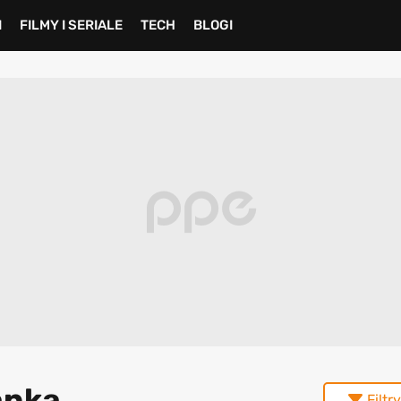
I
FILMY I SERIALE
TECH
BLOGI
anka
Filtry