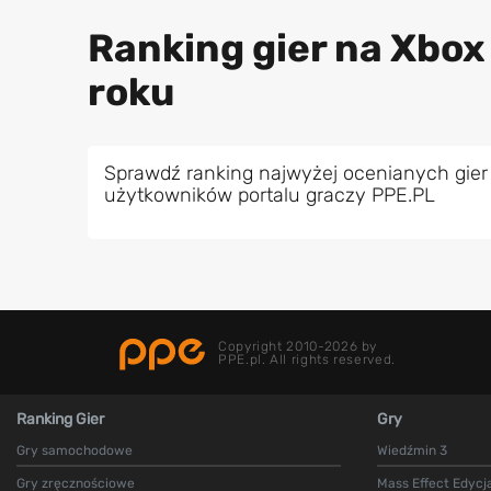
Ranking gier na Xbox
roku
Sprawdź ranking najwyżej ocenianych gier
użytkowników portalu graczy PPE.PL
Copyright 2010-2026 by
PPE.pl. All rights reserved.
Ranking Gier
Gry
Gry samochodowe
Wiedźmin 3
Gry zręcznościowe
Mass Effect Edycj