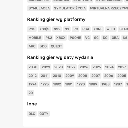
SYMULACJA
SYMULATOR ŻYCIA
WIRTUALNA RZECZYW
Ranking gier wg platformy
PS5
XSX|S
NS2
NS
PC
PS4
XONE
WII U
STAD
MOBILE
PS2
XBOX
PSONE
VC
GC
DC
GBA
N6
ARC
3DO
QUEST
Ranking gier wg daty wydania
2030
2029
2028
2027
2026
2025
2024
2023
2012
2011
2010
2009
2008
2007
2006
2005
1994
1993
1992
1991
1990
1989
1988
1987
20
Inne
DLC
GOTY