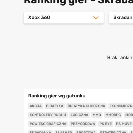
Xbox 360
Skradan
Brak rankin
Ranking gier wg gatunku
AKCJA
BIJATYKA
BIJATYKA CHODZONA
EKONOMICZN
KONTROLERY RUCHU
LOGICZNA
MMO
MMORPG
MOB
POWIEŚĆ GRAFICZNA
PRZYGODOWA
PS EYE
PS MOVE
SKRADANKA
SLASHER
SPORTOWA
STRATEGICZNA
S