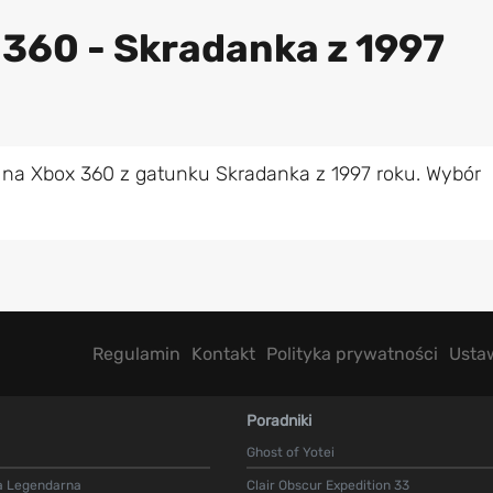
 360 - Skradanka z 1997
 na Xbox 360 z gatunku Skradanka z 1997 roku. Wybór
Regulamin
Kontakt
Polityka prywatności
Usta
Poradniki
Ghost of Yotei
a Legendarna
Clair Obscur Expedition 33