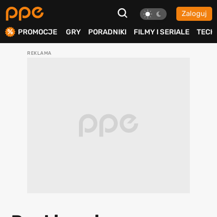
Zaloguj
ierdź
PROMOCJE
GRY
PORADNIKI
FILMY I SERIALE
TECH