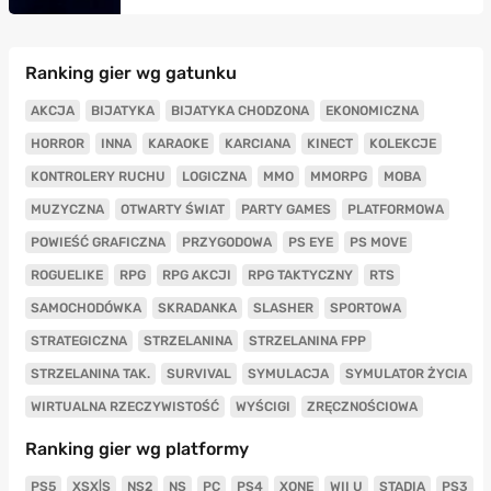
Ranking gier wg gatunku
AKCJA
BIJATYKA
BIJATYKA CHODZONA
EKONOMICZNA
HORROR
INNA
KARAOKE
KARCIANA
KINECT
KOLEKCJE
KONTROLERY RUCHU
LOGICZNA
MMO
MMORPG
MOBA
MUZYCZNA
OTWARTY ŚWIAT
PARTY GAMES
PLATFORMOWA
POWIEŚĆ GRAFICZNA
PRZYGODOWA
PS EYE
PS MOVE
ROGUELIKE
RPG
RPG AKCJI
RPG TAKTYCZNY
RTS
SAMOCHODÓWKA
SKRADANKA
SLASHER
SPORTOWA
STRATEGICZNA
STRZELANINA
STRZELANINA FPP
STRZELANINA TAK.
SURVIVAL
SYMULACJA
SYMULATOR ŻYCIA
WIRTUALNA RZECZYWISTOŚĆ
WYŚCIGI
ZRĘCZNOŚCIOWA
Ranking gier wg platformy
PS5
XSX|S
NS2
NS
PC
PS4
XONE
WII U
STADIA
PS3