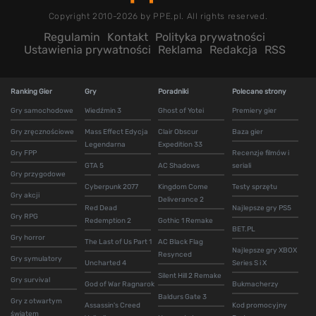
Copyright 2010-2026 by PPE.pl. All rights reserved.
Regulamin
Kontakt
Polityka prywatności
Ustawienia prywatności
Reklama
Redakcja
RSS
Ranking Gier
Gry
Poradniki
Polecane strony
Gry samochodowe
Wiedźmin 3
Ghost of Yotei
Premiery gier
Gry zręcznościowe
Mass Effect Edycja
Clair Obscur
Baza gier
Legendarna
Expedition 33
Gry FPP
Recenzje filmów i
GTA 5
AC Shadows
seriali
Gry przygodowe
Cyberpunk 2077
Kingdom Come
Testy sprzętu
Gry akcji
Deliverance 2
Red Dead
Najlepsze gry PS5
Gry RPG
Redemption 2
Gothic 1 Remake
BET.PL
Gry horror
The Last of Us Part 1
AC Black Flag
Najlepsze gry XBOX
Resynced
Gry symulatory
Uncharted 4
Series S i X
Silent Hill 2 Remake
Gry survival
God of War Ragnarok
Bukmacherzy
Baldurs Gate 3
Gry z otwartym
Assassin's Creed
Kod promocyjny
światem