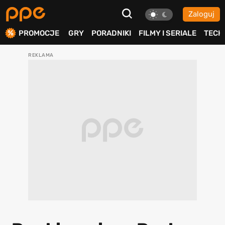
Zaloguj
ierdź
PROMOCJE
GRY
PORADNIKI
FILMY I SERIALE
TECH