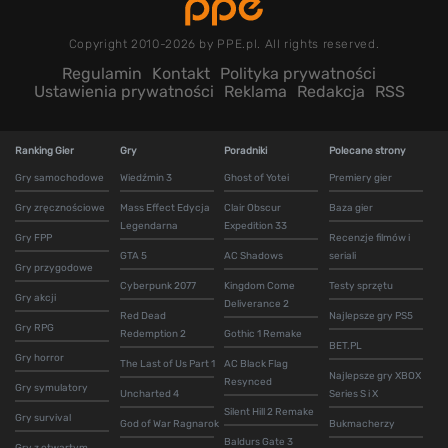
Copyright 2010-2026 by PPE.pl. All rights reserved.
Regulamin
Kontakt
Polityka prywatności
Ustawienia prywatności
Reklama
Redakcja
RSS
Ranking Gier
Gry
Poradniki
Polecane strony
Gry samochodowe
Wiedźmin 3
Ghost of Yotei
Premiery gier
Gry zręcznościowe
Mass Effect Edycja
Clair Obscur
Baza gier
Legendarna
Expedition 33
Gry FPP
Recenzje filmów i
GTA 5
AC Shadows
seriali
Gry przygodowe
Cyberpunk 2077
Kingdom Come
Testy sprzętu
Gry akcji
Deliverance 2
Red Dead
Najlepsze gry PS5
Gry RPG
Redemption 2
Gothic 1 Remake
BET.PL
Gry horror
The Last of Us Part 1
AC Black Flag
Najlepsze gry XBOX
Resynced
Gry symulatory
Uncharted 4
Series S i X
Silent Hill 2 Remake
Gry survival
God of War Ragnarok
Bukmacherzy
Baldurs Gate 3