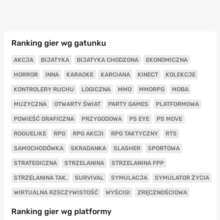
Ranking gier wg gatunku
AKCJA
BIJATYKA
BIJATYKA CHODZONA
EKONOMICZNA
HORROR
INNA
KARAOKE
KARCIANA
KINECT
KOLEKCJE
KONTROLERY RUCHU
LOGICZNA
MMO
MMORPG
MOBA
MUZYCZNA
OTWARTY ŚWIAT
PARTY GAMES
PLATFORMOWA
POWIEŚĆ GRAFICZNA
PRZYGODOWA
PS EYE
PS MOVE
ROGUELIKE
RPG
RPG AKCJI
RPG TAKTYCZNY
RTS
SAMOCHODÓWKA
SKRADANKA
SLASHER
SPORTOWA
STRATEGICZNA
STRZELANINA
STRZELANINA FPP
STRZELANINA TAK.
SURVIVAL
SYMULACJA
SYMULATOR ŻYCIA
WIRTUALNA RZECZYWISTOŚĆ
WYŚCIGI
ZRĘCZNOŚCIOWA
Ranking gier wg platformy