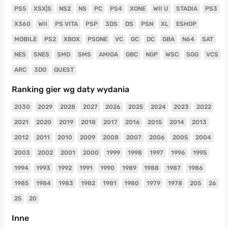
PS5
XSX|S
NS2
NS
PC
PS4
XONE
WII U
STADIA
PS3
X360
WII
PS VITA
PSP
3DS
DS
PSN
XL
ESHOP
MOBILE
PS2
XBOX
PSONE
VC
GC
DC
GBA
N64
SAT
NES
SNES
SMD
SMS
AMIGA
GBC
NGP
WSC
SGG
VCS
ARC
3DO
QUEST
Ranking gier wg daty wydania
2030
2029
2028
2027
2026
2025
2024
2023
2022
2021
2020
2019
2018
2017
2016
2015
2014
2013
2012
2011
2010
2009
2008
2007
2006
2005
2004
2003
2002
2001
2000
1999
1998
1997
1996
1995
1994
1993
1992
1991
1990
1989
1988
1987
1986
1985
1984
1983
1982
1981
1980
1979
1978
205
26
25
20
Inne