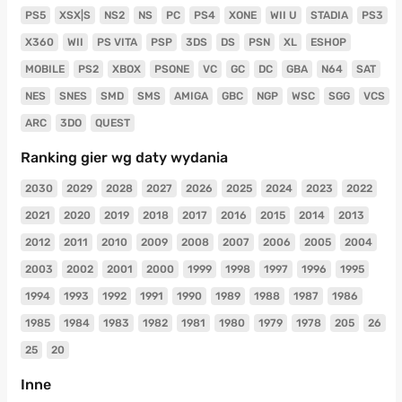
PS5
XSX|S
NS2
NS
PC
PS4
XONE
WII U
STADIA
PS3
X360
WII
PS VITA
PSP
3DS
DS
PSN
XL
ESHOP
MOBILE
PS2
XBOX
PSONE
VC
GC
DC
GBA
N64
SAT
NES
SNES
SMD
SMS
AMIGA
GBC
NGP
WSC
SGG
VCS
ARC
3DO
QUEST
Ranking gier wg daty wydania
2030
2029
2028
2027
2026
2025
2024
2023
2022
2021
2020
2019
2018
2017
2016
2015
2014
2013
2012
2011
2010
2009
2008
2007
2006
2005
2004
2003
2002
2001
2000
1999
1998
1997
1996
1995
1994
1993
1992
1991
1990
1989
1988
1987
1986
1985
1984
1983
1982
1981
1980
1979
1978
205
26
25
20
Inne