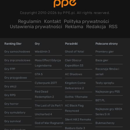
Copyright 2010-2026 by PPE.pl. All rights reserved.
Regulamin
Kontakt
Polityka prywatności
Ustawienia prywatności
Reklama
Redakcja
RSS
Ranking Gier
Gry
Poradniki
Polecane strony
Gry samochodowe
Wiedźmin 3
Ghost of Yotei
Premiery gier
Gry zręcznościowe
Mass Effect Edycja
Clair Obscur
Baza gier
Legendarna
Expedition 33
Gry FPP
Recenzje filmów i
GTA 5
AC Shadows
seriali
Gry przygodowe
Cyberpunk 2077
Kingdom Come
Testy sprzętu
Gry akcji
Deliverance 2
Red Dead
Najlepsze gry PS5
Gry RPG
Redemption 2
Gothic 1 Remake
BET.PL
Gry horror
The Last of Us Part 1
AC Black Flag
Najlepsze gry XBOX
Resynced
Gry symulatory
Uncharted 4
Series S i X
Silent Hill 2 Remake
Gry survival
God of War Ragnarok
Bukmacherzy
Baldurs Gate 3