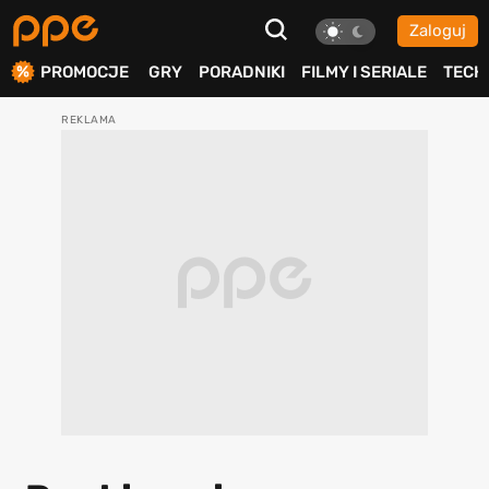
Zaloguj
ierdź
PROMOCJE
GRY
PORADNIKI
FILMY I SERIALE
TECH