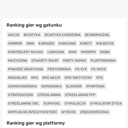
Ranking gier wg gatunku
AKCJA
BIJATYKA
BIJATYKA CHODZONA
EKONOMICZNA
HORROR
INNA
KARAOKE
KARCIANA
KINECT
KOLEKCJE
KONTROLERY RUCHU
LOGICZNA
MMO
MMORPG
MOBA
MUZYCZNA
OTWARTY ŚWIAT
PARTY GAMES
PLATFORMOWA
POWIEŚĆ GRAFICZNA
PRZYGODOWA
PS EYE
PS MOVE
ROGUELIKE
RPG
RPG AKCJI
RPG TAKTYCZNY
RTS
SAMOCHODÓWKA
SKRADANKA
SLASHER
SPORTOWA
STRATEGICZNA
STRZELANINA
STRZELANINA FPP
STRZELANINA TAK.
SURVIVAL
SYMULACJA
SYMULATOR ŻYCIA
WIRTUALNA RZECZYWISTOŚĆ
WYŚCIGI
ZRĘCZNOŚCIOWA
Ranking gier wg platformy