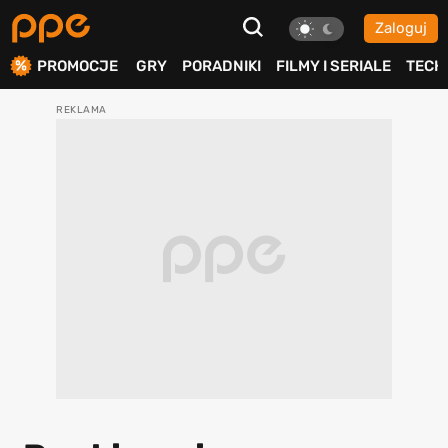
Zaloguj
ierdź
PROMOCJE
GRY
PORADNIKI
FILMY I SERIALE
TECH