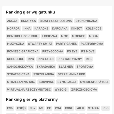
Ranking gier wg gatunku
AKCJA
BIJATYKA
BIJATYKA CHODZONA
EKONOMICZNA
HORROR
INNA
KARAOKE
KARCIANA
KINECT
KOLEKCJE
KONTROLERY RUCHU
LOGICZNA
MMO
MMORPG
MOBA
MUZYCZNA
OTWARTY ŚWIAT
PARTY GAMES
PLATFORMOWA
POWIEŚĆ GRAFICZNA
PRZYGODOWA
PS EYE
PS MOVE
ROGUELIKE
RPG
RPG AKCJI
RPG TAKTYCZNY
RTS
SAMOCHODÓWKA
SKRADANKA
SLASHER
SPORTOWA
STRATEGICZNA
STRZELANINA
STRZELANINA FPP
STRZELANINA TAK.
SURVIVAL
SYMULACJA
SYMULATOR ŻYCIA
WIRTUALNA RZECZYWISTOŚĆ
WYŚCIGI
ZRĘCZNOŚCIOWA
Ranking gier wg platformy
PS5
XSX|S
NS2
NS
PC
PS4
XONE
WII U
STADIA
PS3