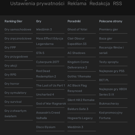
Ustawienia prywatności
Reklama
Redakcja
RSS
Ranking Gier
Gry
Poradniki
Polecane strony
Gry samochodowe
Wiedźmin 3
Ghost of Yotei
Premiery gier
Gry zręcznościowe
Mass Effect Edycja
Clair Obscur
Baza gier
Legendarna
Expedition 33
Gry FPP
Recenzje filmów i
GTA 5
AC Shadows
seriali
Gry przygodowe
Cyberpunk 2077
Kingdom Come
Testy sprzętu
Gry akcji
Deliverance 2
Red Dead
Najlepsze gry PS5
Gry RPG
Redemption 2
Gothic 1 Remake
BET.PL
Gry horror
The Last of Us Part 1
AC Black Flag
Najlepsze gry XBOX
Resynced
Gry symulatory
Uncharted 4
Series S i X
Silent Hill 2 Remake
Gry survival
God of War Ragnarok
Bukmacherzy
Baldurs Gate 3
Gry z otwartym
Assassin's Creed
Kod promocyjny
światem
Valhalla
Hogwarts Legacy
Fortuna
Disco Elysium
Wiedźmin 3