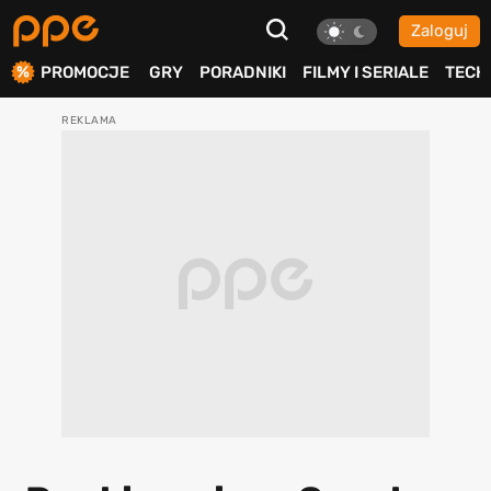
Zaloguj
ierdź
PROMOCJE
GRY
PORADNIKI
FILMY I SERIALE
TECH