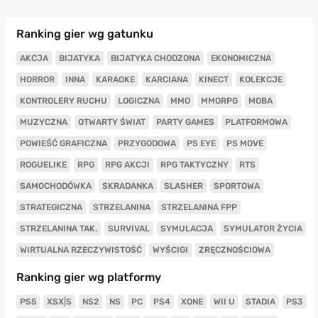
Ranking gier wg gatunku
AKCJA
BIJATYKA
BIJATYKA CHODZONA
EKONOMICZNA
HORROR
INNA
KARAOKE
KARCIANA
KINECT
KOLEKCJE
KONTROLERY RUCHU
LOGICZNA
MMO
MMORPG
MOBA
MUZYCZNA
OTWARTY ŚWIAT
PARTY GAMES
PLATFORMOWA
POWIEŚĆ GRAFICZNA
PRZYGODOWA
PS EYE
PS MOVE
ROGUELIKE
RPG
RPG AKCJI
RPG TAKTYCZNY
RTS
SAMOCHODÓWKA
SKRADANKA
SLASHER
SPORTOWA
STRATEGICZNA
STRZELANINA
STRZELANINA FPP
STRZELANINA TAK.
SURVIVAL
SYMULACJA
SYMULATOR ŻYCIA
WIRTUALNA RZECZYWISTOŚĆ
WYŚCIGI
ZRĘCZNOŚCIOWA
Ranking gier wg platformy
PS5
XSX|S
NS2
NS
PC
PS4
XONE
WII U
STADIA
PS3