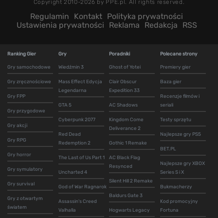
Copyright 2010-2026 by PPE.pl. All rights reserved.
Regulamin
Kontakt
Polityka prywatności
Ustawienia prywatności
Reklama
Redakcja
RSS
Ranking Gier
Gry
Poradniki
Polecane strony
Gry samochodowe
Wiedźmin 3
Ghost of Yotei
Premiery gier
Gry zręcznościowe
Mass Effect Edycja
Clair Obscur
Baza gier
Legendarna
Expedition 33
Gry FPP
Recenzje filmów i
GTA 5
AC Shadows
seriali
Gry przygodowe
Cyberpunk 2077
Kingdom Come
Testy sprzętu
Gry akcji
Deliverance 2
Red Dead
Najlepsze gry PS5
Gry RPG
Redemption 2
Gothic 1 Remake
BET.PL
Gry horror
The Last of Us Part 1
AC Black Flag
Najlepsze gry XBOX
Resynced
Gry symulatory
Uncharted 4
Series S i X
Silent Hill 2 Remake
Gry survival
God of War Ragnarok
Bukmacherzy
Baldurs Gate 3
Gry z otwartym
Assassin's Creed
Kod promocyjny
światem
Valhalla
Hogwarts Legacy
Fortuna