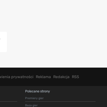
.
wienia prywatności
Reklama
Redakcja
RSS
Polecane strony
Premiery gier
Baza gier