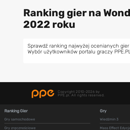
Ranking gier na Wond
2022 roku
Sprawdź ranking najwyżej ocenianych gier
Wybór użytkowników portalu graczy PPE.P
Copyright 2010-2026 by
PPE.pl. All rights reserved.
Ranking Gier
Gry
Gry samochodowe
Wiedźmin 3
Gry zręcznościowe
Mass Effect Edycj