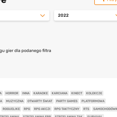
2022
gu gier dla podanego filtra
A
HORROR
INNA
KARAOKE
KARCIANA
KINECT
KOLEKCJE
A
MUZYCZNA
OTWARTY ŚWIAT
PARTY GAMES
PLATFORMOWA
ROGUELIKE
RPG
RPG AKCJI
RPG TAKTYCZNY
RTS
SAMOCHODÓW
TRZELANINA
STRZELANINA FPP
STRZELANINA TAK.
SURVIVAL