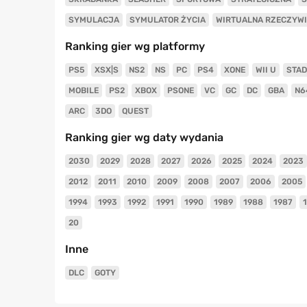
SYMULACJA
SYMULATOR ŻYCIA
WIRTUALNA RZECZYW
Ranking gier wg platformy
PS5
XSX|S
NS2
NS
PC
PS4
XONE
WII U
STAD
MOBILE
PS2
XBOX
PSONE
VC
GC
DC
GBA
N6
ARC
3DO
QUEST
Ranking gier wg daty wydania
2030
2029
2028
2027
2026
2025
2024
2023
2012
2011
2010
2009
2008
2007
2006
2005
1994
1993
1992
1991
1990
1989
1988
1987
20
Inne
DLC
GOTY