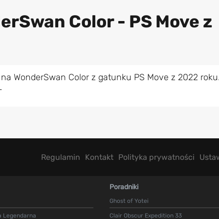
erSwan Color - PS Move z
 na WonderSwan Color z gatunku PS Move z 2022 roku
L
Regulamin
Kontakt
Polityka prywatności
Usta
Poradniki
Ghost of Yotei
a Legendarna
Clair Obscur Expedition 33