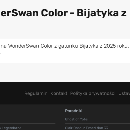
erSwan Color - Bijatyka z
 na WonderSwan Color z gatunku Bijatyka z 2025 roku.
L
Regulamin
Kontakt
Polityka prywatności
Usta
Poradniki
Ghost of Yotei
a Legendarna
Clair Obscur Expedition 33