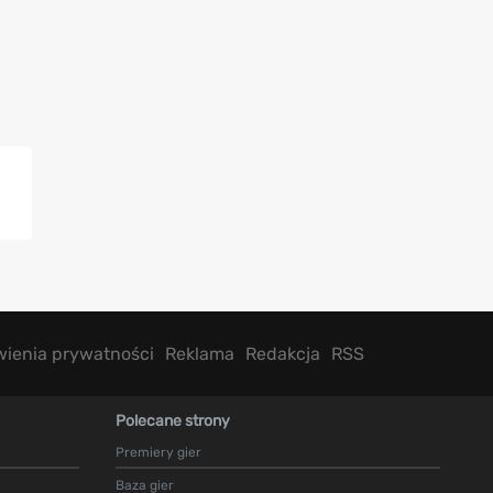
wienia prywatności
Reklama
Redakcja
RSS
Polecane strony
Premiery gier
Baza gier