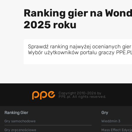
Ranking gier na Wond
2025 roku
Sprawdź ranking najwyżej ocenianych gier
Wybór użytkowników portalu graczy PPE.P
Copyright 2010-2026 by
PPE.pl. All rights reserved.
Ranking Gier
Gry
Gry samochodowe
Wiedźmin 3
Gry zręcznościowe
Mass Effect Edycj