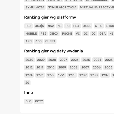
SYMULACJA
SYMULATOR ŻYCIA
WIRTUALNA RZECZYW
Ranking gier wg platformy
PS5
XSX|S
NS2
NS
PC
PS4
XONE
WII U
STAD
MOBILE
PS2
XBOX
PSONE
VC
GC
DC
GBA
N6
ARC
3DO
QUEST
Ranking gier wg daty wydania
2030
2029
2028
2027
2026
2025
2024
2023
2012
2011
2010
2009
2008
2007
2006
2005
1994
1993
1992
1991
1990
1989
1988
1987
20
Inne
DLC
GOTY