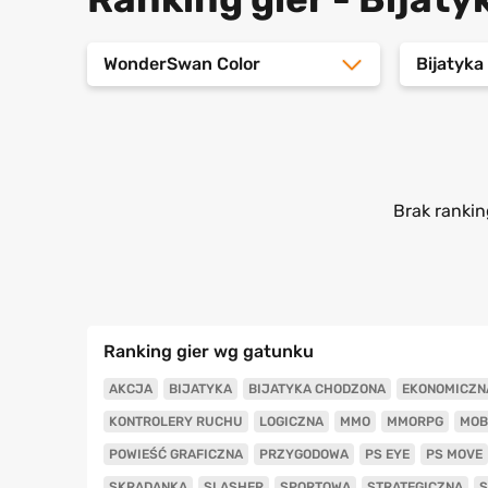
WonderSwan Color
Bijatyka
Brak rankin
Ranking gier wg gatunku
AKCJA
BIJATYKA
BIJATYKA CHODZONA
EKONOMICZN
KONTROLERY RUCHU
LOGICZNA
MMO
MMORPG
MOB
POWIEŚĆ GRAFICZNA
PRZYGODOWA
PS EYE
PS MOVE
SKRADANKA
SLASHER
SPORTOWA
STRATEGICZNA
S