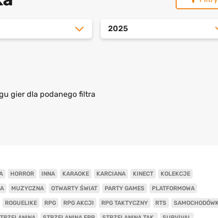
2025
gu gier dla podanego filtra
A
HORROR
INNA
KARAOKE
KARCIANA
KINECT
KOLEKCJE
A
MUZYCZNA
OTWARTY ŚWIAT
PARTY GAMES
PLATFORMOWA
ROGUELIKE
RPG
RPG AKCJI
RPG TAKTYCZNY
RTS
SAMOCHODÓW
TRZELANINA
STRZELANINA FPP
STRZELANINA TAK.
SURVIVAL