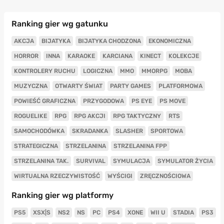
Ranking gier wg gatunku
AKCJA
BIJATYKA
BIJATYKA CHODZONA
EKONOMICZNA
HORROR
INNA
KARAOKE
KARCIANA
KINECT
KOLEKCJE
KONTROLERY RUCHU
LOGICZNA
MMO
MMORPG
MOBA
MUZYCZNA
OTWARTY ŚWIAT
PARTY GAMES
PLATFORMOWA
POWIEŚĆ GRAFICZNA
PRZYGODOWA
PS EYE
PS MOVE
ROGUELIKE
RPG
RPG AKCJI
RPG TAKTYCZNY
RTS
SAMOCHODÓWKA
SKRADANKA
SLASHER
SPORTOWA
STRATEGICZNA
STRZELANINA
STRZELANINA FPP
STRZELANINA TAK.
SURVIVAL
SYMULACJA
SYMULATOR ŻYCIA
WIRTUALNA RZECZYWISTOŚĆ
WYŚCIGI
ZRĘCZNOŚCIOWA
Ranking gier wg platformy
PS5
XSX|S
NS2
NS
PC
PS4
XONE
WII U
STADIA
PS3