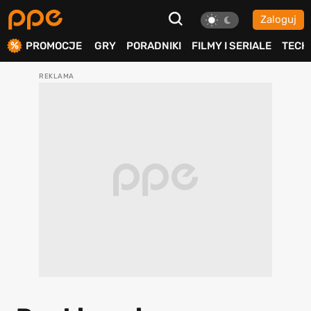
Zaloguj
ierdź
PROMOCJE
GRY
PORADNIKI
FILMY I SERIALE
TECH