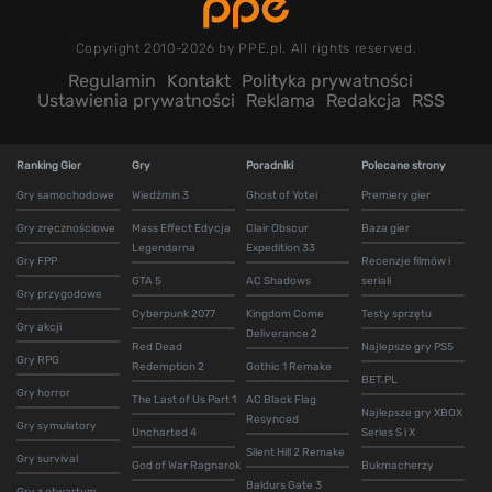
Copyright 2010-2026 by PPE.pl. All rights reserved.
Regulamin
Kontakt
Polityka prywatności
Ustawienia prywatności
Reklama
Redakcja
RSS
Ranking Gier
Gry
Poradniki
Polecane strony
Gry samochodowe
Wiedźmin 3
Ghost of Yotei
Premiery gier
Gry zręcznościowe
Mass Effect Edycja
Clair Obscur
Baza gier
Legendarna
Expedition 33
Gry FPP
Recenzje filmów i
GTA 5
AC Shadows
seriali
Gry przygodowe
Cyberpunk 2077
Kingdom Come
Testy sprzętu
Gry akcji
Deliverance 2
Red Dead
Najlepsze gry PS5
Gry RPG
Redemption 2
Gothic 1 Remake
BET.PL
Gry horror
The Last of Us Part 1
AC Black Flag
Najlepsze gry XBOX
Resynced
Gry symulatory
Uncharted 4
Series S i X
Silent Hill 2 Remake
Gry survival
God of War Ragnarok
Bukmacherzy
Baldurs Gate 3