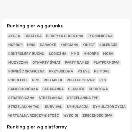
Ranking gier wg gatunku
AKCJA
BIJATYKA
BIJATYKA CHODZONA
EKONOMICZNA
HORROR
INNA
KARAOKE
KARCIANA
KINECT
KOLEKCJE
KONTROLERY RUCHU
LOGICZNA
MMO
MMORPG
MOBA
MUZYCZNA
OTWARTY ŚWIAT
PARTY GAMES
PLATFORMOWA
POWIEŚĆ GRAFICZNA
PRZYGODOWA
PS EYE
PS MOVE
ROGUELIKE
RPG
RPG AKCJI
RPG TAKTYCZNY
RTS
SAMOCHODÓWKA
SKRADANKA
SLASHER
SPORTOWA
STRATEGICZNA
STRZELANINA
STRZELANINA FPP
STRZELANINA TAK.
SURVIVAL
SYMULACJA
SYMULATOR ŻYCIA
WIRTUALNA RZECZYWISTOŚĆ
WYŚCIGI
ZRĘCZNOŚCIOWA
Ranking gier wg platformy