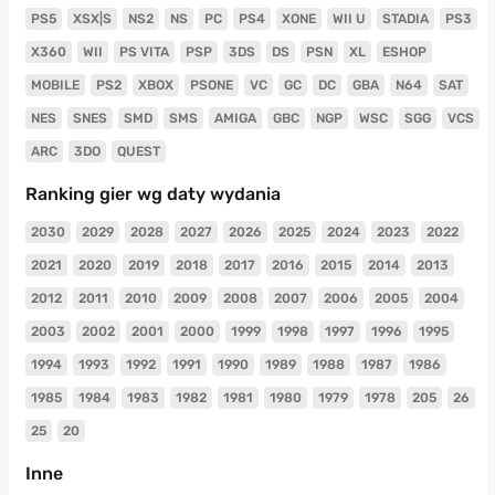
PS5
XSX|S
NS2
NS
PC
PS4
XONE
WII U
STADIA
PS3
X360
WII
PS VITA
PSP
3DS
DS
PSN
XL
ESHOP
MOBILE
PS2
XBOX
PSONE
VC
GC
DC
GBA
N64
SAT
NES
SNES
SMD
SMS
AMIGA
GBC
NGP
WSC
SGG
VCS
ARC
3DO
QUEST
Ranking gier wg daty wydania
2030
2029
2028
2027
2026
2025
2024
2023
2022
2021
2020
2019
2018
2017
2016
2015
2014
2013
2012
2011
2010
2009
2008
2007
2006
2005
2004
2003
2002
2001
2000
1999
1998
1997
1996
1995
1994
1993
1992
1991
1990
1989
1988
1987
1986
1985
1984
1983
1982
1981
1980
1979
1978
205
26
25
20
Inne