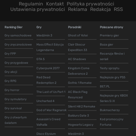
Regulamin
Kontakt
Polityka prywatności
Ustawienia prywatności
Reklama
Redakcja
RSS
Ranking Gier
Gry
Poradniki
Polecane strony
Gry samochodowe
Wiedźmin 3
Ghost of Yotei
Premiery gier
Gry zręcznościowe
Mass Effect Edycja
Clair Obscur
Baza gier
Legendarna
Expedition 33
Gry FPP
Recenzje filmów i
GTA 5
AC Shadows
seriali
Gry przygodowe
Cyberpunk 2077
Kingdom Come
Testy sprzętu
Gry akcji
Deliverance 2
Red Dead
Najlepsze gry PS5
Gry RPG
Redemption 2
Gothic 1 Remake
BET.PL
Gry horror
The Last of Us Part 1
AC Black Flag
Najlepsze gry XBOX
Resynced
Gry symulatory
Uncharted 4
Series S i X
Silent Hill 2 Remake
Gry survival
God of War Ragnarok
Bukmacherzy
Baldurs Gate 3
Gry z otwartym
Assassin's Creed
Kod promocyjny
światem
Valhalla
Hogwarts Legacy
Fortuna
Disco Elysium
Wiedźmin 3