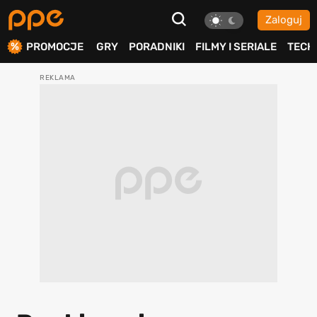
Zaloguj
ierdź
PROMOCJE
GRY
PORADNIKI
FILMY I SERIALE
TECH