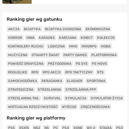
Ranking gier wg gatunku
AKCJA
BIJATYKA
BIJATYKA CHODZONA
EKONOMICZNA
HORROR
INNA
KARAOKE
KARCIANA
KINECT
KOLEKCJE
KONTROLERY RUCHU
LOGICZNA
MMO
MMORPG
MOBA
MUZYCZNA
OTWARTY ŚWIAT
PARTY GAMES
PLATFORMOWA
POWIEŚĆ GRAFICZNA
PRZYGODOWA
PS EYE
PS MOVE
ROGUELIKE
RPG
RPG AKCJI
RPG TAKTYCZNY
RTS
SAMOCHODÓWKA
SKRADANKA
SLASHER
SPORTOWA
STRATEGICZNA
STRZELANINA
STRZELANINA FPP
STRZELANINA TAK.
SURVIVAL
SYMULACJA
SYMULATOR ŻYCIA
WIRTUALNA RZECZYWISTOŚĆ
WYŚCIGI
ZRĘCZNOŚCIOWA
Ranking gier wg platformy
PS5
XSX|S
NS2
NS
PC
PS4
XONE
WII U
STADIA
PS3