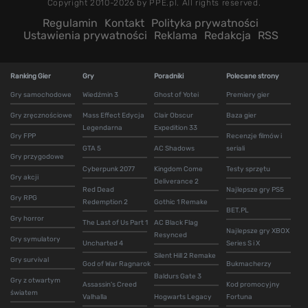
Copyright 2010-2026 by PPE.pl. All rights reserved.
Regulamin
Kontakt
Polityka prywatności
Ustawienia prywatności
Reklama
Redakcja
RSS
Ranking Gier
Gry
Poradniki
Polecane strony
Gry samochodowe
Wiedźmin 3
Ghost of Yotei
Premiery gier
Gry zręcznościowe
Mass Effect Edycja
Clair Obscur
Baza gier
Legendarna
Expedition 33
Gry FPP
Recenzje filmów i
GTA 5
AC Shadows
seriali
Gry przygodowe
Cyberpunk 2077
Kingdom Come
Testy sprzętu
Gry akcji
Deliverance 2
Red Dead
Najlepsze gry PS5
Gry RPG
Redemption 2
Gothic 1 Remake
BET.PL
Gry horror
The Last of Us Part 1
AC Black Flag
Najlepsze gry XBOX
Resynced
Gry symulatory
Uncharted 4
Series S i X
Silent Hill 2 Remake
Gry survival
God of War Ragnarok
Bukmacherzy
Baldurs Gate 3
Gry z otwartym
Assassin's Creed
Kod promocyjny
światem
Valhalla
Hogwarts Legacy
Fortuna