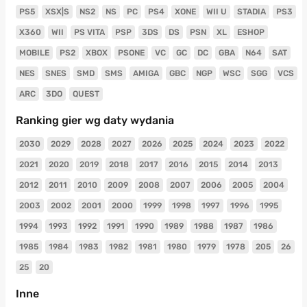
PS5
XSX|S
NS2
NS
PC
PS4
XONE
WII U
STADIA
PS3
X360
WII
PS VITA
PSP
3DS
DS
PSN
XL
ESHOP
MOBILE
PS2
XBOX
PSONE
VC
GC
DC
GBA
N64
SAT
NES
SNES
SMD
SMS
AMIGA
GBC
NGP
WSC
SGG
VCS
ARC
3DO
QUEST
Ranking gier wg daty wydania
2030
2029
2028
2027
2026
2025
2024
2023
2022
2021
2020
2019
2018
2017
2016
2015
2014
2013
2012
2011
2010
2009
2008
2007
2006
2005
2004
2003
2002
2001
2000
1999
1998
1997
1996
1995
1994
1993
1992
1991
1990
1989
1988
1987
1986
1985
1984
1983
1982
1981
1980
1979
1978
205
26
25
20
Inne