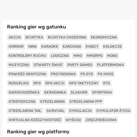
Ranking gier wg gatunku
AKCJA
BIJATYKA
BIJATYKA CHODZONA
EKONOMICZNA
HORROR
INNA
KARAOKE
KARCIANA
KINECT
KOLEKCJE
KONTROLERY RUCHU
LOGICZNA
MMO
MMORPG
MOBA
MUZYCZNA
OTWARTY ŚWIAT
PARTY GAMES
PLATFORMOWA
POWIEŚĆ GRAFICZNA
PRZYGODOWA
PS EYE
PS MOVE
ROGUELIKE
RPG
RPG AKCJI
RPG TAKTYCZNY
RTS
SAMOCHODÓWKA
SKRADANKA
SLASHER
SPORTOWA
STRATEGICZNA
STRZELANINA
STRZELANINA FPP
STRZELANINA TAK.
SURVIVAL
SYMULACJA
SYMULATOR ŻYCIA
WIRTUALNA RZECZYWISTOŚĆ
WYŚCIGI
ZRĘCZNOŚCIOWA
Ranking gier wg platformy