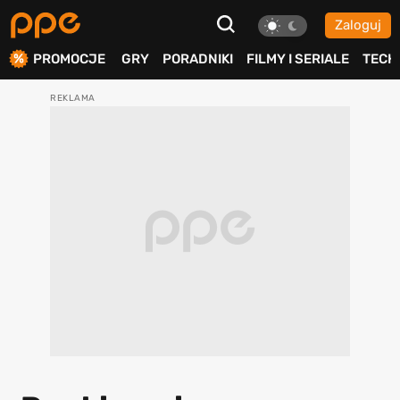
Zaloguj
ierdź
PROMOCJE
GRY
PORADNIKI
FILMY I SERIALE
TECH