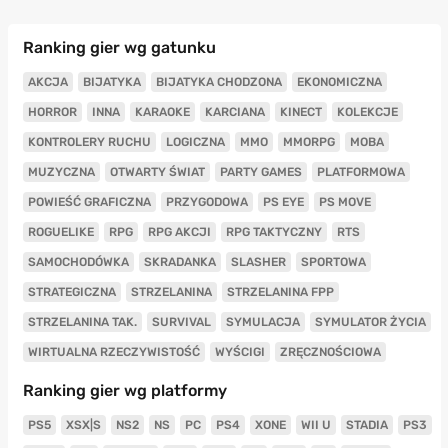
Ranking gier wg gatunku
AKCJA
BIJATYKA
BIJATYKA CHODZONA
EKONOMICZNA
HORROR
INNA
KARAOKE
KARCIANA
KINECT
KOLEKCJE
KONTROLERY RUCHU
LOGICZNA
MMO
MMORPG
MOBA
MUZYCZNA
OTWARTY ŚWIAT
PARTY GAMES
PLATFORMOWA
POWIEŚĆ GRAFICZNA
PRZYGODOWA
PS EYE
PS MOVE
ROGUELIKE
RPG
RPG AKCJI
RPG TAKTYCZNY
RTS
SAMOCHODÓWKA
SKRADANKA
SLASHER
SPORTOWA
STRATEGICZNA
STRZELANINA
STRZELANINA FPP
STRZELANINA TAK.
SURVIVAL
SYMULACJA
SYMULATOR ŻYCIA
WIRTUALNA RZECZYWISTOŚĆ
WYŚCIGI
ZRĘCZNOŚCIOWA
Ranking gier wg platformy
PS5
XSX|S
NS2
NS
PC
PS4
XONE
WII U
STADIA
PS3