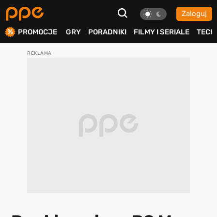
Zaloguj
ierdź
PROMOCJE
GRY
PORADNIKI
FILMY I SERIALE
TECH