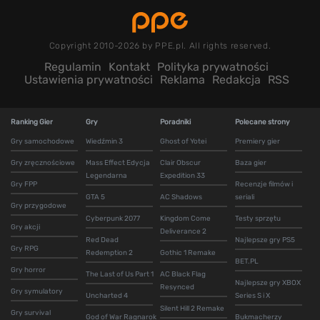
Copyright 2010-2026 by PPE.pl. All rights reserved.
Regulamin
Kontakt
Polityka prywatności
Ustawienia prywatności
Reklama
Redakcja
RSS
Ranking Gier
Gry
Poradniki
Polecane strony
Gry samochodowe
Wiedźmin 3
Ghost of Yotei
Premiery gier
Gry zręcznościowe
Mass Effect Edycja
Clair Obscur
Baza gier
Legendarna
Expedition 33
Gry FPP
Recenzje filmów i
GTA 5
AC Shadows
seriali
Gry przygodowe
Cyberpunk 2077
Kingdom Come
Testy sprzętu
Gry akcji
Deliverance 2
Red Dead
Najlepsze gry PS5
Gry RPG
Redemption 2
Gothic 1 Remake
BET.PL
Gry horror
The Last of Us Part 1
AC Black Flag
Najlepsze gry XBOX
Resynced
Gry symulatory
Uncharted 4
Series S i X
Silent Hill 2 Remake
Gry survival
God of War Ragnarok
Bukmacherzy