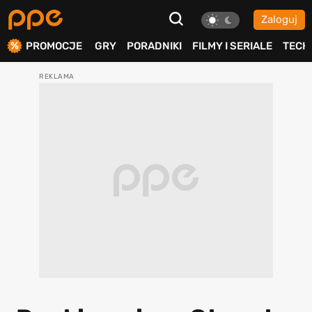
Zaloguj
ierdź
PROMOCJE
GRY
PORADNIKI
FILMY I SERIALE
TECH