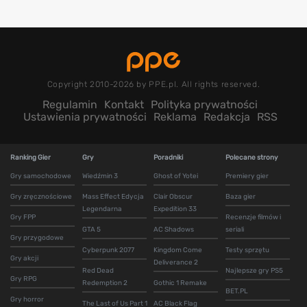
Copyright 2010-2026 by PPE.pl. All rights reserved.
Regulamin
Kontakt
Polityka prywatności
Ustawienia prywatności
Reklama
Redakcja
RSS
Ranking Gier
Gry
Poradniki
Polecane strony
Gry samochodowe
Wiedźmin 3
Ghost of Yotei
Premiery gier
Gry zręcznościowe
Mass Effect Edycja
Clair Obscur
Baza gier
Legendarna
Expedition 33
Gry FPP
Recenzje filmów i
GTA 5
AC Shadows
seriali
Gry przygodowe
Cyberpunk 2077
Kingdom Come
Testy sprzętu
Gry akcji
Deliverance 2
Red Dead
Najlepsze gry PS5
Gry RPG
Redemption 2
Gothic 1 Remake
BET.PL
Gry horror
The Last of Us Part 1
AC Black Flag