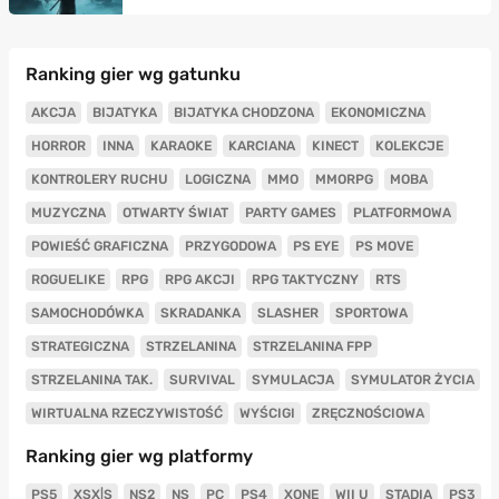
Ranking gier wg gatunku
AKCJA
BIJATYKA
BIJATYKA CHODZONA
EKONOMICZNA
HORROR
INNA
KARAOKE
KARCIANA
KINECT
KOLEKCJE
KONTROLERY RUCHU
LOGICZNA
MMO
MMORPG
MOBA
MUZYCZNA
OTWARTY ŚWIAT
PARTY GAMES
PLATFORMOWA
POWIEŚĆ GRAFICZNA
PRZYGODOWA
PS EYE
PS MOVE
ROGUELIKE
RPG
RPG AKCJI
RPG TAKTYCZNY
RTS
SAMOCHODÓWKA
SKRADANKA
SLASHER
SPORTOWA
STRATEGICZNA
STRZELANINA
STRZELANINA FPP
STRZELANINA TAK.
SURVIVAL
SYMULACJA
SYMULATOR ŻYCIA
WIRTUALNA RZECZYWISTOŚĆ
WYŚCIGI
ZRĘCZNOŚCIOWA
Ranking gier wg platformy
PS5
XSX|S
NS2
NS
PC
PS4
XONE
WII U
STADIA
PS3