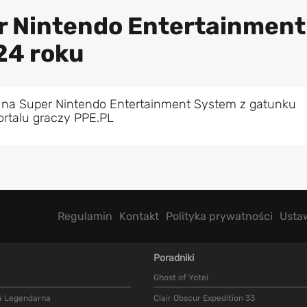
er Nintendo Entertainment
24 roku
 na Super Nintendo Entertainment System z gatunku
ortalu graczy PPE.PL
Regulamin
Kontakt
Polityka prywatności
Usta
Poradniki
Ghost of Yotei
a Legendarna
Clair Obscur Expedition 33