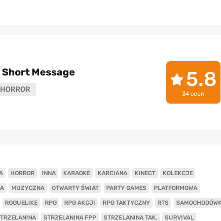
he Short Message
5.8
HORROR
34 ocen
A
HORROR
INNA
KARAOKE
KARCIANA
KINECT
KOLEKCJE
A
MUZYCZNA
OTWARTY ŚWIAT
PARTY GAMES
PLATFORMOWA
ROGUELIKE
RPG
RPG AKCJI
RPG TAKTYCZNY
RTS
SAMOCHODÓW
TRZELANINA
STRZELANINA FPP
STRZELANINA TAK.
SURVIVAL