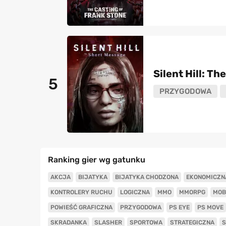
Silent Hill: T
5
PRZYGODOWA
Ranking gier wg gatunku
AKCJA
BIJATYKA
BIJATYKA CHODZONA
EKONOMICZN
KONTROLERY RUCHU
LOGICZNA
MMO
MMORPG
MOB
POWIEŚĆ GRAFICZNA
PRZYGODOWA
PS EYE
PS MOVE
SKRADANKA
SLASHER
SPORTOWA
STRATEGICZNA
S