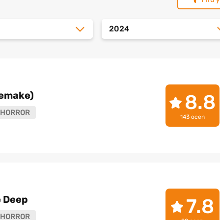
2024
(Remake)
8.8
HORROR
143 ocen
e Deep
7.8
HORROR