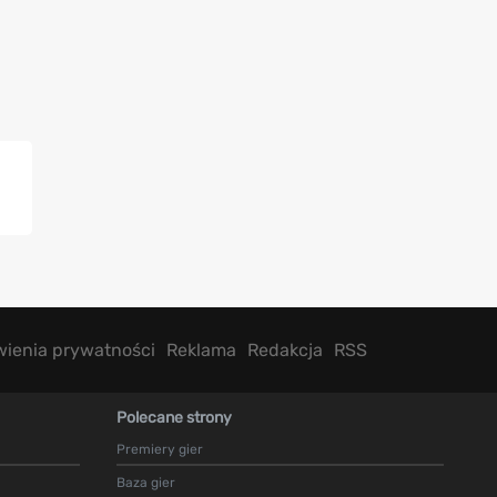
wienia prywatności
Reklama
Redakcja
RSS
Polecane strony
Premiery gier
Baza gier