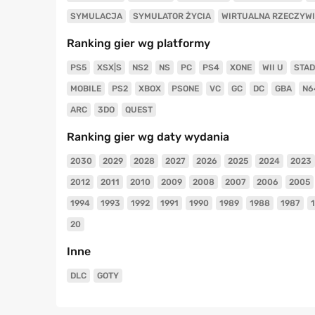
SYMULACJA
SYMULATOR ŻYCIA
WIRTUALNA RZECZYW
Ranking gier wg platformy
PS5
XSX|S
NS2
NS
PC
PS4
XONE
WII U
STAD
MOBILE
PS2
XBOX
PSONE
VC
GC
DC
GBA
N6
ARC
3DO
QUEST
Ranking gier wg daty wydania
2030
2029
2028
2027
2026
2025
2024
2023
2012
2011
2010
2009
2008
2007
2006
2005
1994
1993
1992
1991
1990
1989
1988
1987
20
Inne
DLC
GOTY