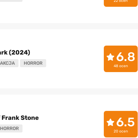
22 ocen
ark (2024)
6.8
AKCJA
HORROR
48 ocen
f Frank Stone
6.5
HORROR
20 ocen