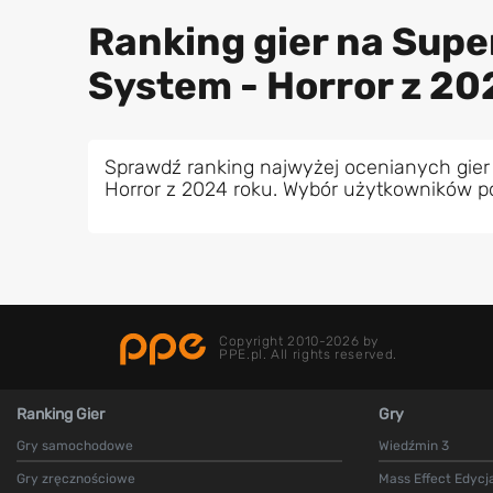
Ranking gier na Sup
System - Horror z 20
Sprawdź ranking najwyżej ocenianych gier
Horror z 2024 roku. Wybór użytkowników p
Copyright 2010-2026 by
PPE.pl. All rights reserved.
Ranking Gier
Gry
Gry samochodowe
Wiedźmin 3
Gry zręcznościowe
Mass Effect Edycj