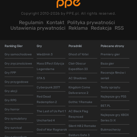
Copyright 2010-2026 by PPE.pl. All rights reserved.
Regulamin
Kontakt
Polityka prywatności
Ustawienia prywatności
Reklama
Redakcja
RSS
Ranking Gier
Gry
Poradniki
Polecane strony
Gry samochodowe
Wiedźmin 3
Ghost of Yotei
Premiery gier
Gry zręcznościowe
Mass Effect Edycja
Clair Obscur
Baza gier
Legendarna
Expedition 33
Gry FPP
Recenzje filmów i
GTA 5
AC Shadows
seriali
Gry przygodowe
Cyberpunk 2077
Kingdom Come
Testy sprzętu
Gry akcji
Deliverance 2
Red Dead
Najlepsze gry PS5
Gry RPG
Redemption 2
Gothic 1 Remake
BET.PL
Gry horror
The Last of Us Part 1
AC Black Flag
Najlepsze gry XBOX
Resynced
Gry symulatory
Uncharted 4
Series S i X
Silent Hill 2 Remake
Gry survival
God of War Ragnarok
Bukmacherzy
Baldurs Gate 3