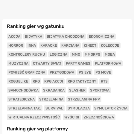
Ranking gier wg gatunku
AKCJA
BIJATYKA
BIJATYKA CHODZONA
EKONOMICZNA
HORROR
INNA
KARAOKE
KARCIANA
KINECT
KOLEKCJE
KONTROLERY RUCHU
LOGICZNA
MMO
MMORPG
MOBA
MUZYCZNA
OTWARTY ŚWIAT
PARTY GAMES
PLATFORMOWA
POWIEŚĆ GRAFICZNA
PRZYGODOWA
PS EYE
PS MOVE
ROGUELIKE
RPG
RPG AKCJI
RPG TAKTYCZNY
RTS
SAMOCHODÓWKA
SKRADANKA
SLASHER
SPORTOWA
STRATEGICZNA
STRZELANINA
STRZELANINA FPP
STRZELANINA TAK.
SURVIVAL
SYMULACJA
SYMULATOR ŻYCIA
WIRTUALNA RZECZYWISTOŚĆ
WYŚCIGI
ZRĘCZNOŚCIOWA
Ranking gier wg platformy