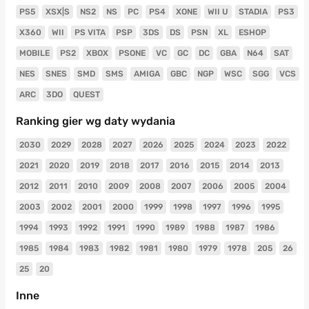
PS5
XSX|S
NS2
NS
PC
PS4
XONE
WII U
STADIA
PS3
X360
WII
PS VITA
PSP
3DS
DS
PSN
XL
ESHOP
MOBILE
PS2
XBOX
PSONE
VC
GC
DC
GBA
N64
SAT
NES
SNES
SMD
SMS
AMIGA
GBC
NGP
WSC
SGG
VCS
ARC
3DO
QUEST
Ranking gier wg daty wydania
2030
2029
2028
2027
2026
2025
2024
2023
2022
2021
2020
2019
2018
2017
2016
2015
2014
2013
2012
2011
2010
2009
2008
2007
2006
2005
2004
2003
2002
2001
2000
1999
1998
1997
1996
1995
1994
1993
1992
1991
1990
1989
1988
1987
1986
1985
1984
1983
1982
1981
1980
1979
1978
205
26
25
20
Inne