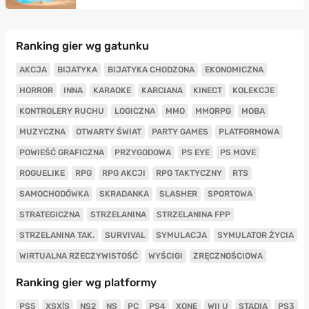
Ranking gier wg gatunku
AKCJA
BIJATYKA
BIJATYKA CHODZONA
EKONOMICZNA
HORROR
INNA
KARAOKE
KARCIANA
KINECT
KOLEKCJE
KONTROLERY RUCHU
LOGICZNA
MMO
MMORPG
MOBA
MUZYCZNA
OTWARTY ŚWIAT
PARTY GAMES
PLATFORMOWA
POWIEŚĆ GRAFICZNA
PRZYGODOWA
PS EYE
PS MOVE
ROGUELIKE
RPG
RPG AKCJI
RPG TAKTYCZNY
RTS
SAMOCHODÓWKA
SKRADANKA
SLASHER
SPORTOWA
STRATEGICZNA
STRZELANINA
STRZELANINA FPP
STRZELANINA TAK.
SURVIVAL
SYMULACJA
SYMULATOR ŻYCIA
WIRTUALNA RZECZYWISTOŚĆ
WYŚCIGI
ZRĘCZNOŚCIOWA
Ranking gier wg platformy
PS5
XSX|S
NS2
NS
PC
PS4
XONE
WII U
STADIA
PS3