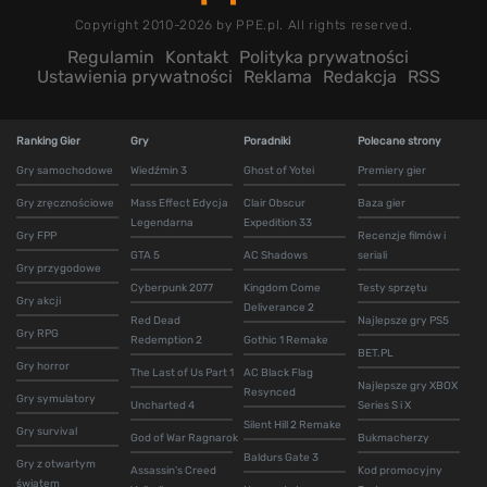
Copyright 2010-2026 by PPE.pl. All rights reserved.
Regulamin
Kontakt
Polityka prywatności
Ustawienia prywatności
Reklama
Redakcja
RSS
Ranking Gier
Gry
Poradniki
Polecane strony
Gry samochodowe
Wiedźmin 3
Ghost of Yotei
Premiery gier
Gry zręcznościowe
Mass Effect Edycja
Clair Obscur
Baza gier
Legendarna
Expedition 33
Gry FPP
Recenzje filmów i
GTA 5
AC Shadows
seriali
Gry przygodowe
Cyberpunk 2077
Kingdom Come
Testy sprzętu
Gry akcji
Deliverance 2
Red Dead
Najlepsze gry PS5
Gry RPG
Redemption 2
Gothic 1 Remake
BET.PL
Gry horror
The Last of Us Part 1
AC Black Flag
Najlepsze gry XBOX
Resynced
Gry symulatory
Uncharted 4
Series S i X
Silent Hill 2 Remake
Gry survival
God of War Ragnarok
Bukmacherzy
Baldurs Gate 3
Gry z otwartym
Assassin's Creed
Kod promocyjny
światem