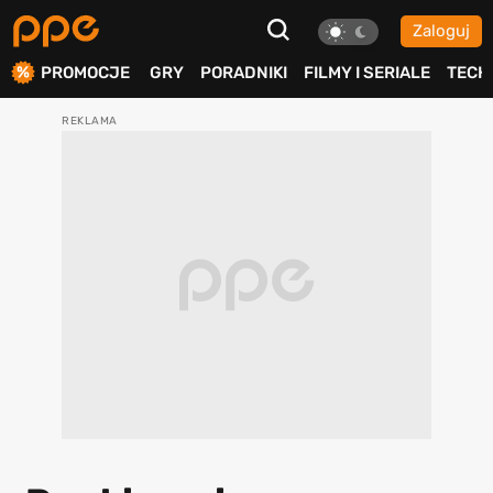
Zaloguj
ierdź
PROMOCJE
GRY
PORADNIKI
FILMY I SERIALE
TECH