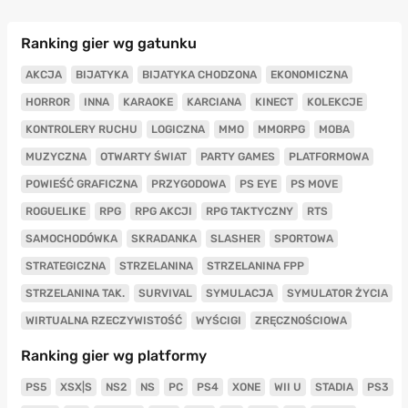
Ranking gier wg gatunku
AKCJA
BIJATYKA
BIJATYKA CHODZONA
EKONOMICZNA
HORROR
INNA
KARAOKE
KARCIANA
KINECT
KOLEKCJE
KONTROLERY RUCHU
LOGICZNA
MMO
MMORPG
MOBA
MUZYCZNA
OTWARTY ŚWIAT
PARTY GAMES
PLATFORMOWA
POWIEŚĆ GRAFICZNA
PRZYGODOWA
PS EYE
PS MOVE
ROGUELIKE
RPG
RPG AKCJI
RPG TAKTYCZNY
RTS
SAMOCHODÓWKA
SKRADANKA
SLASHER
SPORTOWA
STRATEGICZNA
STRZELANINA
STRZELANINA FPP
STRZELANINA TAK.
SURVIVAL
SYMULACJA
SYMULATOR ŻYCIA
WIRTUALNA RZECZYWISTOŚĆ
WYŚCIGI
ZRĘCZNOŚCIOWA
Ranking gier wg platformy
PS5
XSX|S
NS2
NS
PC
PS4
XONE
WII U
STADIA
PS3