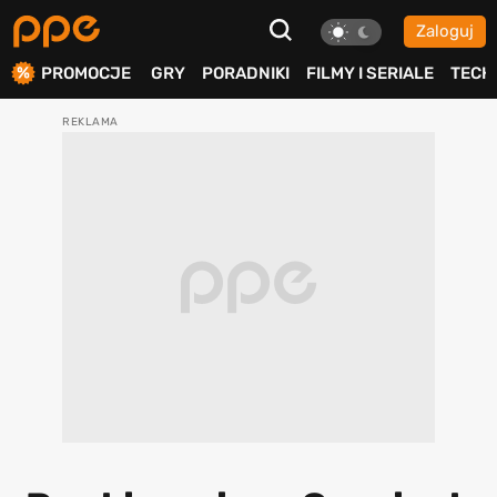
Zaloguj
ierdź
PROMOCJE
GRY
PORADNIKI
FILMY I SERIALE
TECH