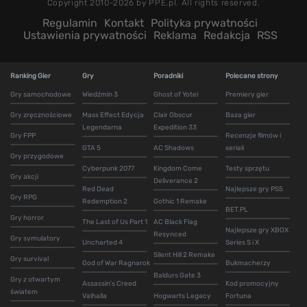
Copyright 2010-2026 by PPE.pl. All rights reserved.
Regulamin
Kontakt
Polityka prywatności
Ustawienia prywatności
Reklama
Redakcja
RSS
Ranking Gier
Gry
Poradniki
Polecane strony
Gry samochodowe
Wiedźmin 3
Ghost of Yotei
Premiery gier
Gry zręcznościowe
Mass Effect Edycja
Clair Obscur
Baza gier
Legendarna
Expedition 33
Gry FPP
Recenzje filmów i
GTA 5
AC Shadows
seriali
Gry przygodowe
Cyberpunk 2077
Kingdom Come
Testy sprzętu
Gry akcji
Deliverance 2
Red Dead
Najlepsze gry PS5
Gry RPG
Redemption 2
Gothic 1 Remake
BET.PL
Gry horror
The Last of Us Part 1
AC Black Flag
Najlepsze gry XBOX
Resynced
Gry symulatory
Uncharted 4
Series S i X
Silent Hill 2 Remake
Gry survival
God of War Ragnarok
Bukmacherzy
Baldurs Gate 3
Gry z otwartym
Assassin's Creed
Kod promocyjny
światem
Valhalla
Hogwarts Legacy
Fortuna