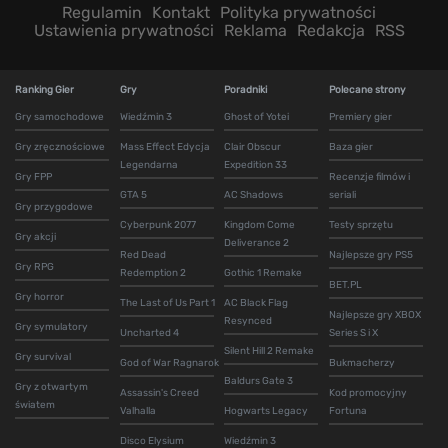
Regulamin
Kontakt
Polityka prywatności
Ustawienia prywatności
Reklama
Redakcja
RSS
Ranking Gier
Gry
Poradniki
Polecane strony
Gry samochodowe
Wiedźmin 3
Ghost of Yotei
Premiery gier
Gry zręcznościowe
Mass Effect Edycja
Clair Obscur
Baza gier
Legendarna
Expedition 33
Gry FPP
Recenzje filmów i
GTA 5
AC Shadows
seriali
Gry przygodowe
Cyberpunk 2077
Kingdom Come
Testy sprzętu
Gry akcji
Deliverance 2
Red Dead
Najlepsze gry PS5
Gry RPG
Redemption 2
Gothic 1 Remake
BET.PL
Gry horror
The Last of Us Part 1
AC Black Flag
Najlepsze gry XBOX
Resynced
Gry symulatory
Uncharted 4
Series S i X
Silent Hill 2 Remake
Gry survival
God of War Ragnarok
Bukmacherzy
Baldurs Gate 3
Gry z otwartym
Assassin's Creed
Kod promocyjny
światem
Valhalla
Hogwarts Legacy
Fortuna
Disco Elysium
Wiedźmin 3