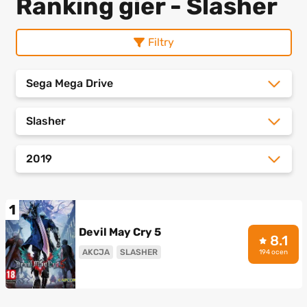
Ranking gier - Slasher
Filtry
Sega Mega Drive
Slasher
2019
1
Devil May Cry 5
8.1
AKCJA
SLASHER
194 ocen