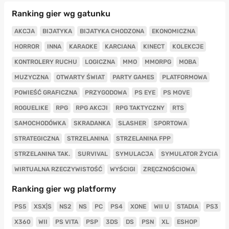
Ranking gier wg gatunku
AKCJA
BIJATYKA
BIJATYKA CHODZONA
EKONOMICZNA
HORROR
INNA
KARAOKE
KARCIANA
KINECT
KOLEKCJE
KONTROLERY RUCHU
LOGICZNA
MMO
MMORPG
MOBA
MUZYCZNA
OTWARTY ŚWIAT
PARTY GAMES
PLATFORMOWA
POWIEŚĆ GRAFICZNA
PRZYGODOWA
PS EYE
PS MOVE
ROGUELIKE
RPG
RPG AKCJI
RPG TAKTYCZNY
RTS
SAMOCHODÓWKA
SKRADANKA
SLASHER
SPORTOWA
STRATEGICZNA
STRZELANINA
STRZELANINA FPP
STRZELANINA TAK.
SURVIVAL
SYMULACJA
SYMULATOR ŻYCIA
WIRTUALNA RZECZYWISTOŚĆ
WYŚCIGI
ZRĘCZNOŚCIOWA
Ranking gier wg platformy
PS5
XSX|S
NS2
NS
PC
PS4
XONE
WII U
STADIA
PS3
X360
WII
PS VITA
PSP
3DS
DS
PSN
XL
ESHOP