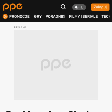
Zaloguj
ierdź
PROMOCJE
GRY
PORADNIKI
FILMY I SERIALE
TECH