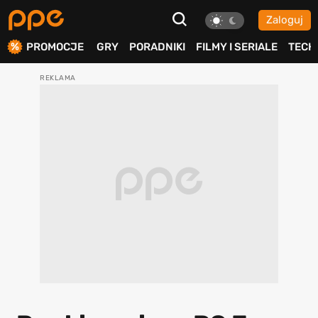
Zaloguj
ierdź
PROMOCJE
GRY
PORADNIKI
FILMY I SERIALE
TECH