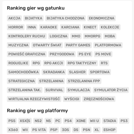
Ranking gier wg gatunku
AKCJA
BIJATYKA
BIJATYKA CHODZONA
EKONOMICZNA
HORROR
INNA
KARAOKE
KARCIANA
KINECT
KOLEKCJE
KONTROLERY RUCHU
LOGICZNA
MMO
MMORPG
MOBA
MUZYCZNA
OTWARTY ŚWIAT
PARTY GAMES
PLATFORMOWA
POWIEŚĆ GRAFICZNA
PRZYGODOWA
PS EYE
PS MOVE
ROGUELIKE
RPG
RPG AKCJI
RPG TAKTYCZNY
RTS
SAMOCHODÓWKA
SKRADANKA
SLASHER
SPORTOWA
STRATEGICZNA
STRZELANINA
STRZELANINA FPP
STRZELANINA TAK.
SURVIVAL
SYMULACJA
SYMULATOR ŻYCIA
WIRTUALNA RZECZYWISTOŚĆ
WYŚCIGI
ZRĘCZNOŚCIOWA
Ranking gier wg platformy
PS5
XSX|S
NS2
NS
PC
PS4
XONE
WII U
STADIA
PS3
X360
WII
PS VITA
PSP
3DS
DS
PSN
XL
ESHOP