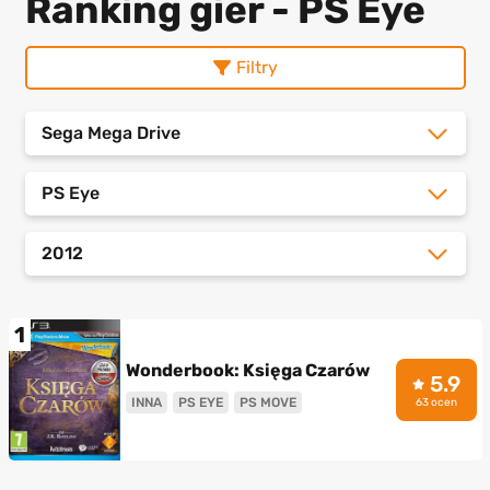
Ranking gier - PS Eye
Filtry
Sega Mega Drive
PS Eye
2012
1
Wonderbook: Księga Czarów
5.9
INNA
PS EYE
PS MOVE
63 ocen