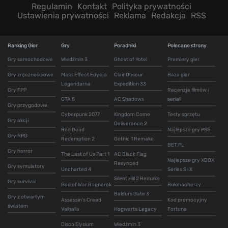
Regulamin
Kontakt
Polityka prywatności
Ustawienia prywatności
Reklama
Redakcja
RSS
Ranking Gier
Gry
Poradniki
Polecane strony
Gry samochodowe
Wiedźmin 3
Ghost of Yotei
Premiery gier
Gry zręcznościowe
Mass Effect Edycja
Clair Obscur
Baza gier
Legendarna
Expedition 33
Gry FPP
Recenzje filmów i
GTA 5
AC Shadows
seriali
Gry przygodowe
Cyberpunk 2077
Kingdom Come
Testy sprzętu
Gry akcji
Deliverance 2
Red Dead
Najlepsze gry PS5
Gry RPG
Redemption 2
Gothic 1 Remake
BET.PL
Gry horror
The Last of Us Part 1
AC Black Flag
Najlepsze gry XBOX
Resynced
Gry symulatory
Uncharted 4
Series S i X
Silent Hill 2 Remake
Gry survival
God of War Ragnarok
Bukmacherzy
Baldurs Gate 3
Gry z otwartym
Assassin's Creed
Kod promocyjny
światem
Valhalla
Hogwarts Legacy
Fortuna
Disco Elysium
Wiedźmin 3